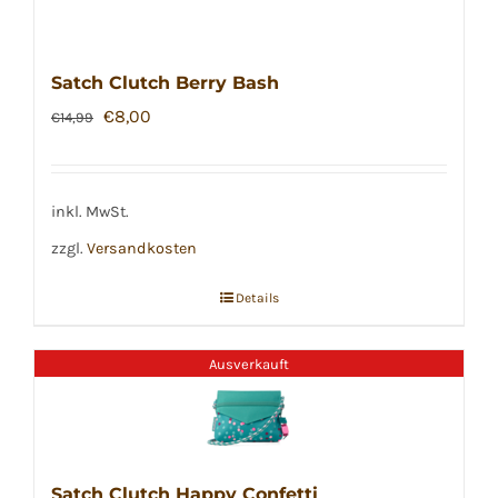
Satch Clutch Berry Bash
Ursprünglicher
Aktueller
€
8,00
€
14,99
Preis
Preis
war:
ist:
€14,99
€8,00.
inkl. MwSt.
zzgl.
Versandkosten
Details
Ausverkauft
Satch Clutch Happy Confetti