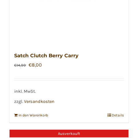
Satch Clutch Berry Carry
Ursprünglicher
Aktueller
€
8,00
€
14,99
Preis
Preis
war:
ist:
€14,99
€8,00.
inkl. MwSt.
zzgl.
Versandkosten
In den Warenkorb
Details
Ausverkauft