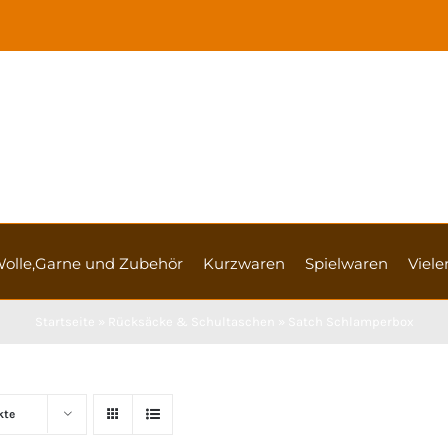
olle,Garne und Zubehör
Kurzwaren
Spielwaren
Vieler
Startseite
»
Rücksäcke & Schultaschen
»
Satch Schlamperbox
kte