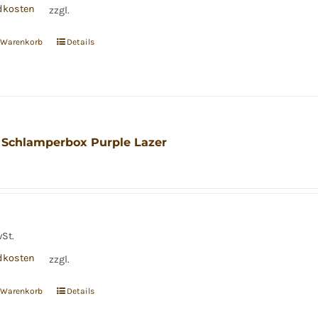
dkosten
zzgl.
n Warenkorb
Details
 Schlamperbox Purple Lazer
wSt.
dkosten
zzgl.
n Warenkorb
Details