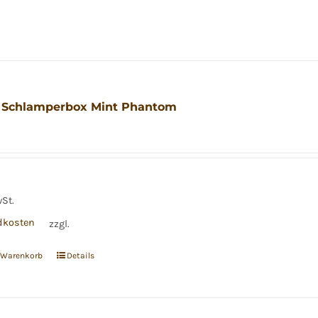
 Schlamperbox Mint Phantom
wSt.
dkosten
zzgl.
n Warenkorb
Details