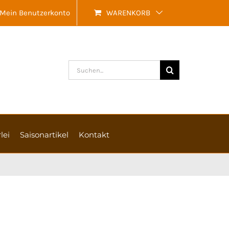
Mein Benutzerkonto
WARENKORB
Suche
nach:
lei
Saisonartikel
Kontakt