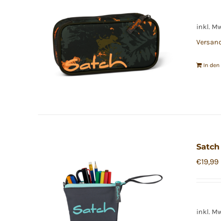
inkl. M
Versan
In de
Satch
€
19,99
inkl. M