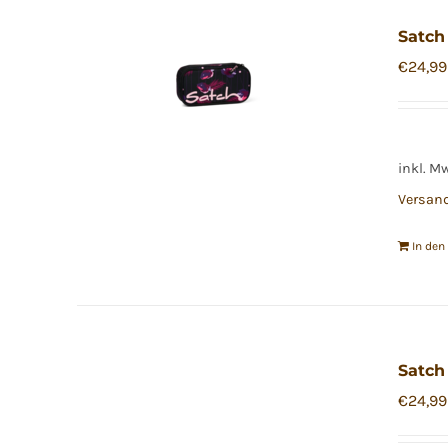
Satch
€
24,99
inkl. M
Versan
In de
Satch
€
24,99