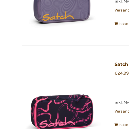
inkl. M
Versan
In de
Satch
€
24,99
inkl. M
Versan
In de