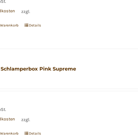
wSt.
dkosten
zzgl.
n Warenkorb
Details
 Schlamperbox Pink Supreme
wSt.
dkosten
zzgl.
n Warenkorb
Details