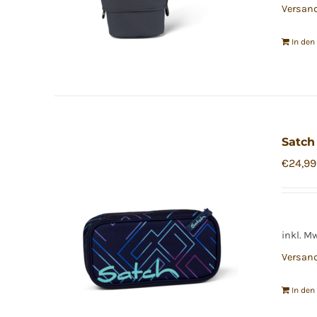
Versan
In de
Satch
€
24,99
inkl. M
Versan
In de