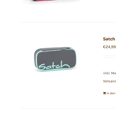
Satch
€
24,99
inkl. M
Versan
In de