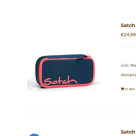
Satch
€
24,99
inkl. M
Versan
In de
Satch