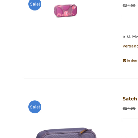
Sale!
€
24,99
inkl. M
Versan
In de
Satch
Sale!
€
24,99