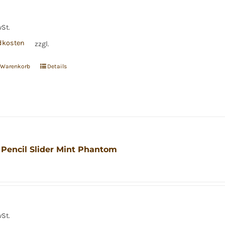
wSt.
dkosten
zzgl.
n Warenkorb
Details
 Pencil Slider Mint Phantom
wSt.