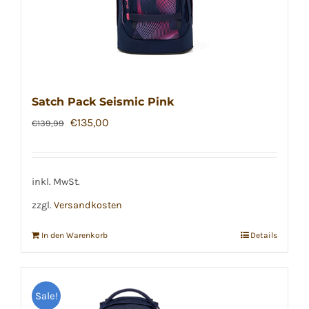
Satch Pack Seismic Pink
Ursprünglicher
Aktueller
€
135,00
€
139,99
Preis
Preis
war:
ist:
€139,99
€135,00.
inkl. MwSt.
zzgl.
Versandkosten
In den Warenkorb
Details
Sale!