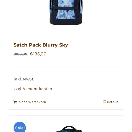
Satch Pack Blurry Sky
Ursprünglicher
Aktueller
€
135,00
€
139,99
Preis
Preis
war:
ist:
€139,99
€135,00.
inkl. MwSt.
zzgl.
Versandkosten
In den Warenkorb
Details
Sale!