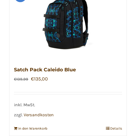
Satch Pack Caleido Blue
Ursprünglicher
Aktueller
€
135,00
€
139,99
Preis
Preis
war:
ist:
€139,99
€135,00.
inkl. MwSt.
zzgl.
Versandkosten
In den Warenkorb
Details