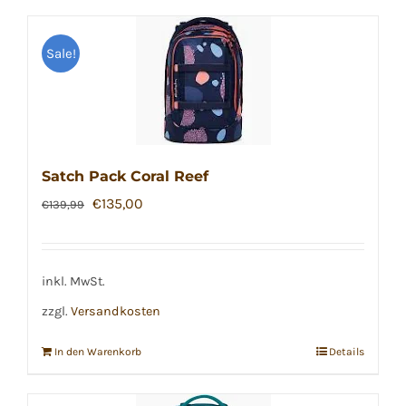
Sale!
Satch Pack Coral Reef
Ursprünglicher
Aktueller
€
135,00
€
139,99
Preis
Preis
war:
ist:
€139,99
€135,00.
inkl. MwSt.
zzgl.
Versandkosten
In den Warenkorb
Details