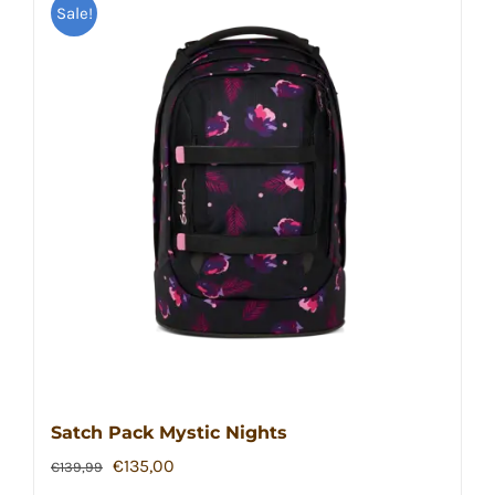
Sale!
Satch Pack Mystic Nights
Ursprünglicher
Aktueller
€
135,00
€
139,99