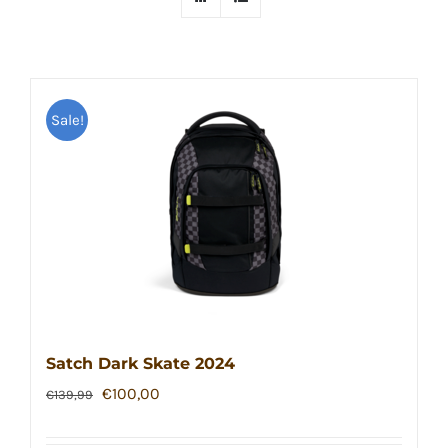
Sale!
Satch Dark Skate 2024
Ursprünglicher
Aktueller
€
100,00
€
139,99
Preis
Preis