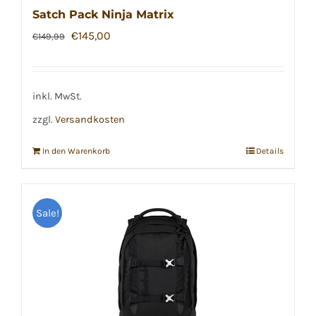
Satch Pack Ninja Matrix
Ursprünglicher
Aktueller
€
145,00
€
149,99
Preis
Preis
war:
ist:
€149,99
€145,00.
inkl. MwSt.
zzgl.
Versandkosten
In den Warenkorb
Details
Sale!