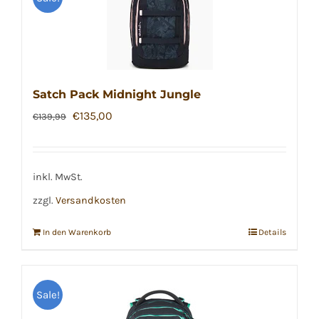
Satch Pack Midnight Jungle
Ursprünglicher
Aktueller
€
135,00
€
139,99
Preis
Preis
war:
ist:
€139,99
€135,00.
inkl. MwSt.
zzgl.
Versandkosten
In den Warenkorb
Details
Sale!