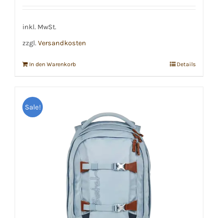
war:
ist:
€159,99
€155,00.
inkl. MwSt.
zzgl.
Versandkosten
In den Warenkorb
Details
Sale!