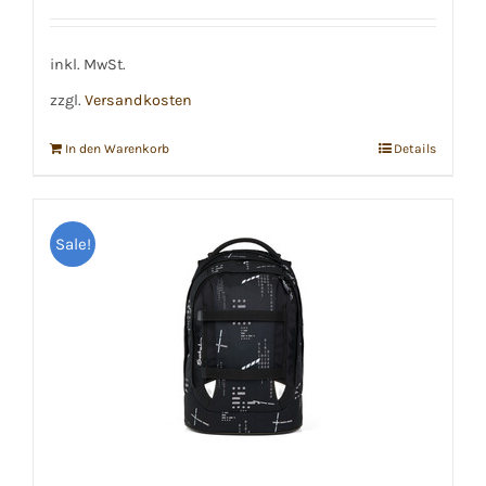
Preis
Preis
war:
ist:
€139,99
€135,00.
inkl. MwSt.
zzgl.
Versandkosten
In den Warenkorb
Details
Sale!