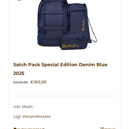
Satch Pack Special Edition Denim Blue
2025
Ursprünglicher
Aktueller
€
189,99
€
229,99
Preis
Preis
war:
ist:
€229,99
€189,99.
inkl. MwSt.
zzgl.
Versandkosten