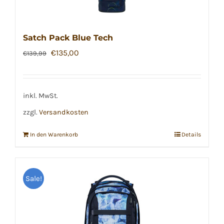
Satch Pack Blue Tech
Ursprünglicher
Aktueller
€
135,00
€
139,99
Preis
Preis
war:
ist:
€139,99
€135,00.
inkl. MwSt.
zzgl.
Versandkosten
In den Warenkorb
Details
Sale!