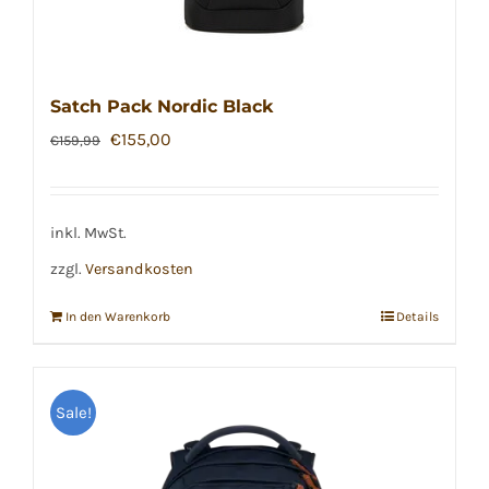
Satch Pack Nordic Black
Ursprünglicher
Aktueller
€
155,00
€
159,99
Preis
Preis
war:
ist:
€159,99
€155,00.
inkl. MwSt.
zzgl.
Versandkosten
In den Warenkorb
Details
Sale!