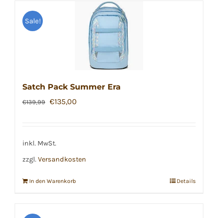
Sale!
Satch Pack Summer Era
Ursprünglicher
Aktueller
€
135,00
€
139,99
Preis
Preis
war:
ist:
€139,99
€135,00.
inkl. MwSt.
zzgl.
Versandkosten
In den Warenkorb
Details