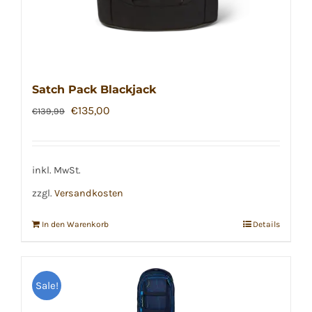
Satch Pack Blackjack
Ursprünglicher
Aktueller
€
135,00
€
139,99
Preis
Preis
war:
ist:
€139,99
€135,00.
inkl. MwSt.
zzgl.
Versandkosten
In den Warenkorb
Details
Sale!