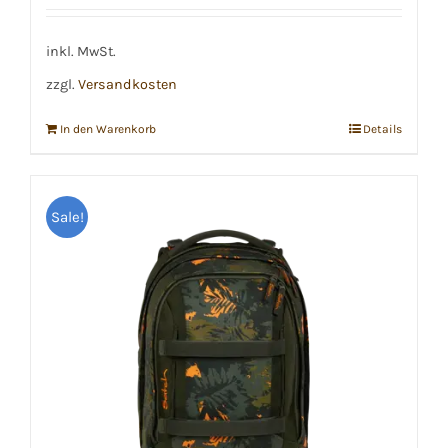
war:
ist:
€139,99
€135,00.
inkl. MwSt.
zzgl.
Versandkosten
In den Warenkorb
Details
Sale!