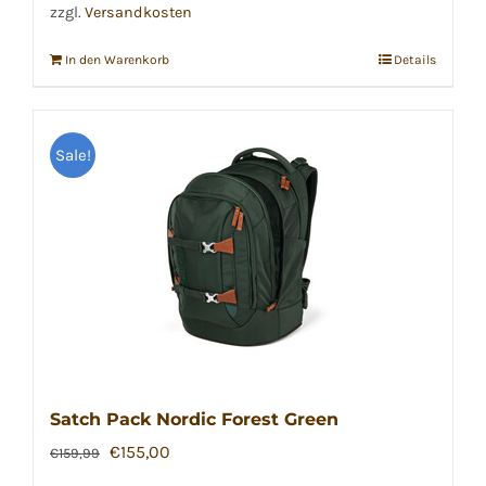
zzgl.
Versandkosten
In den Warenkorb
Details
Sale!
Satch Pack Nordic Forest Green
Ursprünglicher
Aktueller
€
155,00
€
159,99
Preis
Preis