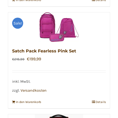
In den Warenkorb
Details
Sale!
Satch Pack Fearless Pink Set
Ursprünglicher
Aktueller
€
199,99
€
219,99
Preis
Preis
war:
ist:
€219,99
€199,99.
inkl. MwSt.
zzgl.
Versandkosten
In den Warenkorb
Details