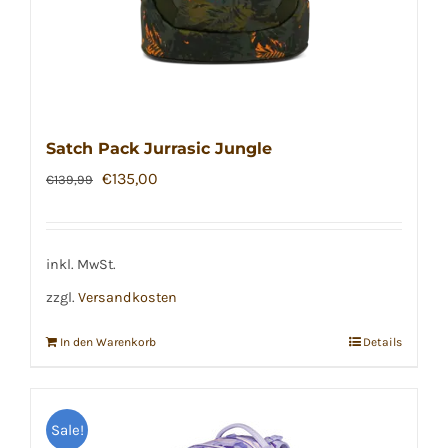
Satch Pack Jurrasic Jungle
Ursprünglicher
Aktueller
€
135,00
€
139,99
Preis
Preis
war:
ist:
€139,99
€135,00.
inkl. MwSt.
zzgl.
Versandkosten
In den Warenkorb
Details
Sale!