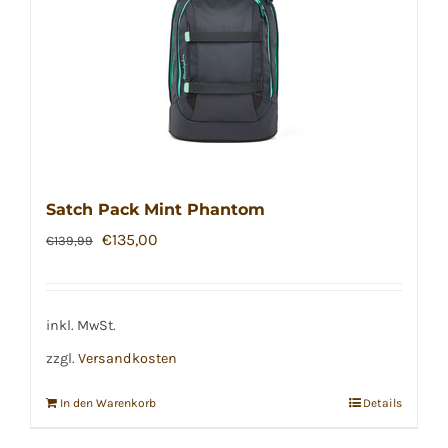
Satch Pack Mint Phantom
Ursprünglicher
Aktueller
€
135,00
€
139,99
Preis
Preis
war:
ist:
€139,99
€135,00.
inkl. MwSt.
zzgl.
Versandkosten
In den Warenkorb
Details