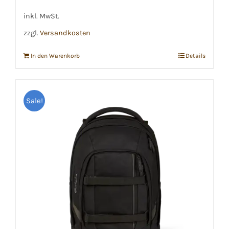
war:
ist:
€139,99
€100,00.
inkl. MwSt.
zzgl.
Versandkosten
In den Warenkorb
Details
Sale!