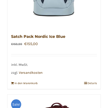
Satch Pack Nordic Ice Blue
Ursprünglicher
Aktueller
€
155,00
€
159,99
Preis
Preis
war:
ist:
€159,99
€155,00.
inkl. MwSt.
zzgl.
Versandkosten
In den Warenkorb
Details
Sale!