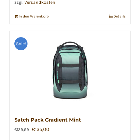
zzgl.
Versandkosten
In den Warenkorb
Details
Sale!
Satch Pack Gradient Mint
Ursprünglicher
Aktueller
€
135,00
€
139,99
Preis
Preis