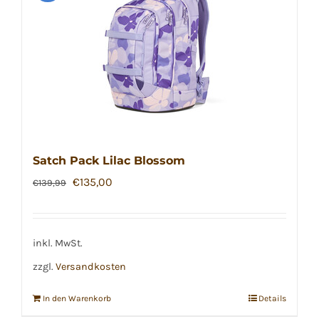
Satch Pack Lilac Blossom
Ursprünglicher
Aktueller
€
135,00
€
139,99
Preis
Preis
war:
ist:
€139,99
€135,00.
inkl. MwSt.
zzgl.
Versandkosten
In den Warenkorb
Details