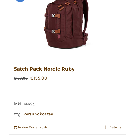
Satch Pack Nordic Ruby
Ursprünglicher
Aktueller
€
155,00
€
159,99
Preis
Preis
war:
ist:
€159,99
€155,00.
inkl. MwSt.
zzgl.
Versandkosten
In den Warenkorb
Details