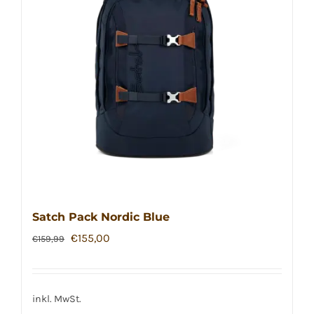
Satch Pack Nordic Blue
Ursprünglicher
Aktueller
€
155,00
€
159,99
Preis
Preis
war:
ist:
€159,99
€155,00.
inkl. MwSt.