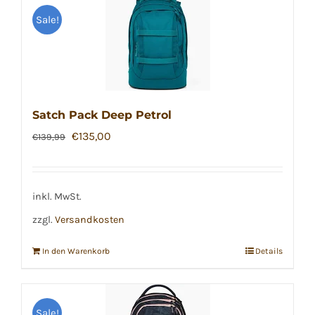
Sale!
Satch Pack Deep Petrol
Ursprünglicher
Aktueller
€
135,00
€
139,99
Preis
Preis
war:
ist:
€139,99
€135,00.
inkl. MwSt.
zzgl.
Versandkosten
In den Warenkorb
Details
Sale!