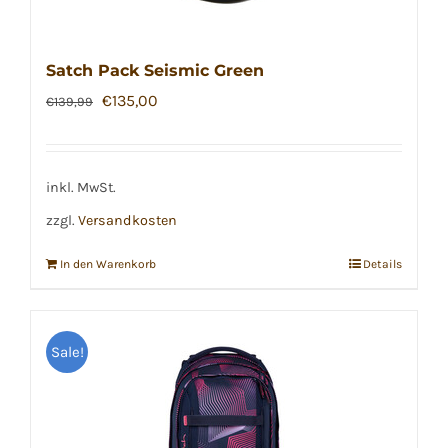
Satch Pack Seismic Green
Ursprünglicher
Aktueller
€
135,00
€
139,99
Preis
Preis
war:
ist:
€139,99
€135,00.
inkl. MwSt.
zzgl.
Versandkosten
In den Warenkorb
Details
Sale!