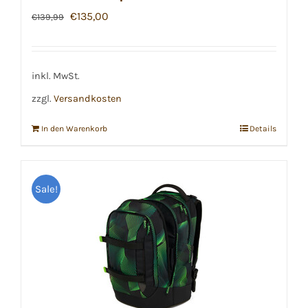
Ursprünglicher
Aktueller
€
135,00
€
139,99
Preis
Preis
war:
ist:
€139,99
€135,00.
inkl. MwSt.
zzgl.
Versandkosten
In den Warenkorb
Details
Sale!