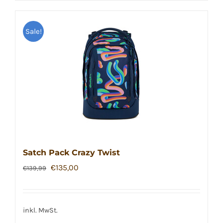
Sale!
Satch Pack Crazy Twist
Ursprünglicher
Aktueller
€
135,00
€
139,99
Preis
Preis
war:
ist:
€139,99
€135,00.
inkl. MwSt.