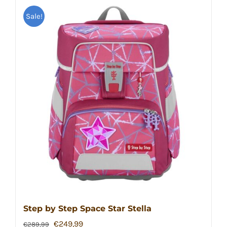
Sale!
Step by Step Space Star Stella
Ursprünglicher
Aktueller
€
249,99
€
289,99