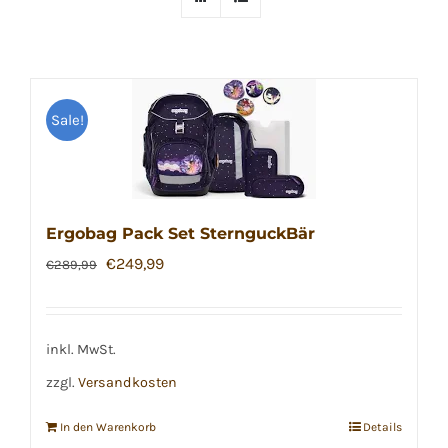
Sale!
Ergobag Pack Set SternguckBär
Ursprünglicher
Aktueller
€
249,99
€
289,99
Preis
Preis
war:
ist:
€289,99
€249,99.
inkl. MwSt.
zzgl.
Versandkosten
In den Warenkorb
Details