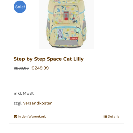
Sale!
Step by Step Space Cat Lilly
Ursprünglicher
Aktueller
€
249,99
€
289,99
Preis
Preis
war:
ist:
€289,99
€249,99.
inkl. MwSt.
zzgl.
Versandkosten
In den Warenkorb
Details