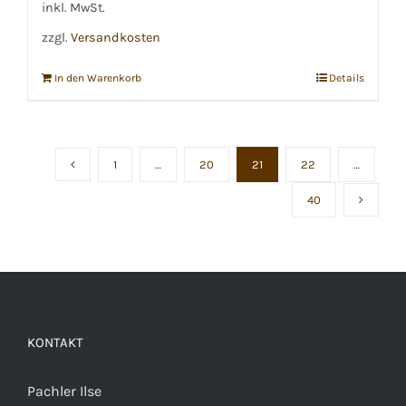
inkl. MwSt.
zzgl.
Versandkosten
In den Warenkorb
Details
1
…
20
21
22
…
40
KONTAKT
Pachler Ilse