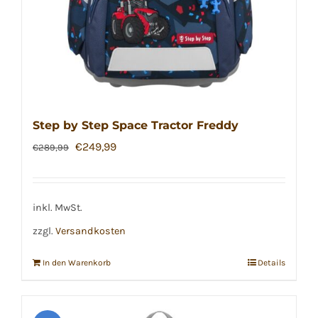
Step by Step Space Tractor Freddy
Ursprünglicher
Aktueller
€
249,99
€
289,99
Preis
Preis
war:
ist:
€289,99
€249,99.
inkl. MwSt.
zzgl.
Versandkosten
In den Warenkorb
Details