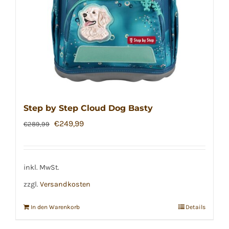
Step by Step Cloud Dog Basty
Ursprünglicher
Aktueller
€
249,99
€
289,99
Preis
Preis
war:
ist:
€289,99
€249,99.
inkl. MwSt.
zzgl.
Versandkosten
In den Warenkorb
Details