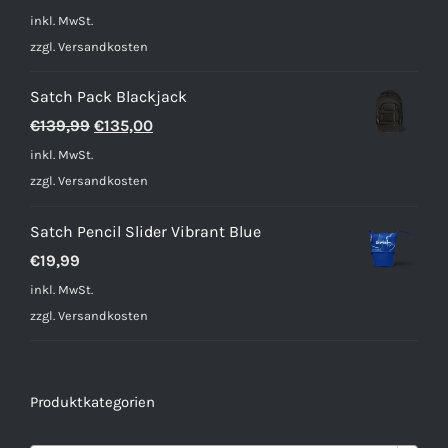
inkl. MwSt.
zzgl.
Versandkosten
Satch Pack Blackjack
Ursprünglicher
Aktueller
€
139,99
€
135,00
Preis
Preis
inkl. MwSt.
war:
ist:
zzgl.
Versandkosten
€139,99
€135,00.
Satch Pencil Slider Vibrant Blue
€
19,99
inkl. MwSt.
zzgl.
Versandkosten
Produktkategorien
