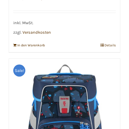
Preis
Preis
war:
ist:
€289,99
€249,99.
inkl. MwSt.
zzgl.
Versandkosten
In den Warenkorb
Details
Sale!