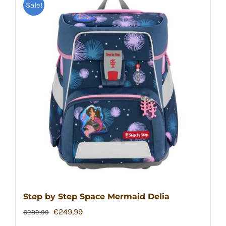
Sale!
Step by Step Space Mermaid Delia
Ursprünglicher
Aktueller
€
249,99
€
289,99
Preis
Preis