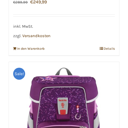
Ursprünglicher
Aktueller
€
249,99
€
289,99
Preis
Preis
war:
ist:
€289,99
€249,99.
inkl. MwSt.
zzgl.
Versandkosten
In den Warenkorb
Details
Sale!