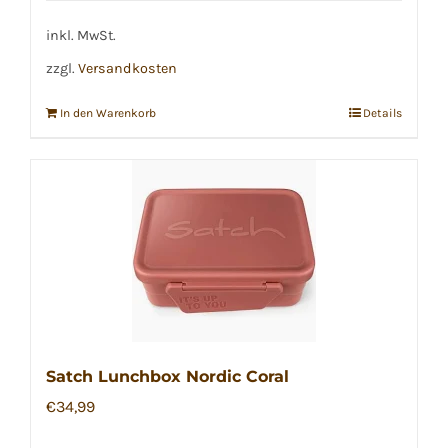
war:
ist:
€289,99
€249,99.
inkl. MwSt.
zzgl.
Versandkosten
In den Warenkorb
Details
Satch Lunchbox Nordic Coral
€
34,99