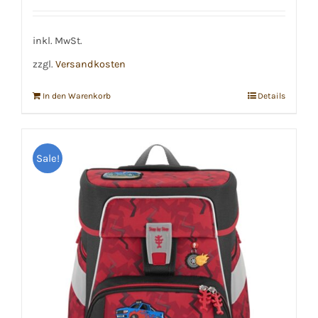
war:
ist:
€289,99
€249,99.
inkl. MwSt.
zzgl.
Versandkosten
In den Warenkorb
Details
Sale!