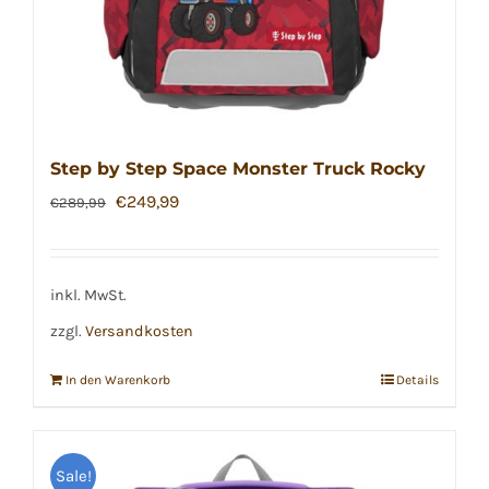
Step by Step Space Monster Truck Rocky
Ursprünglicher
Aktueller
€
249,99
€
289,99
Preis
Preis
war:
ist:
€289,99
€249,99.
inkl. MwSt.
zzgl.
Versandkosten
In den Warenkorb
Details
Sale!