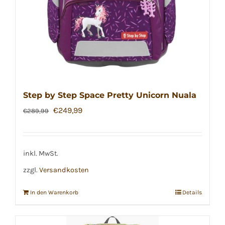
Step by Step Space Pretty Unicorn Nuala
Ursprünglicher
Aktueller
€
249,99
€
289,99
Preis
Preis
war:
ist:
€289,99
€249,99.
inkl. MwSt.
zzgl.
Versandkosten
In den Warenkorb
Details