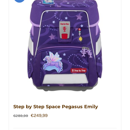
Step by Step Space Pegasus Emily
Ursprünglicher
Aktueller
€
249,99
€
289,99
Preis
Preis