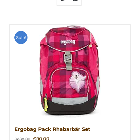
Sale!
Ergobag Pack Rhabarbär Set
Ursprünglicher
Aktueller
€
90,00
€
239,00