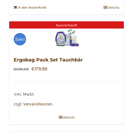
In den Warenkorb
Details
Ausverkauft
Sale!
Ergobag Pack Set Tauchbär
Ursprünglicher
Aktueller
€
179,99
€
299,99
Preis
Preis
war:
ist:
€299,99
€179,99.
inkl. MwSt.
zzgl.
Versandkosten
Details