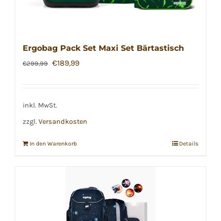
Ergobag Pack Set Maxi Set Bärtastisch
Ursprünglicher
Aktueller
€
189,99
€
299,99
Preis
Preis
war:
ist:
€299,99
€189,99.
inkl. MwSt.
zzgl.
Versandkosten
In den Warenkorb
Details