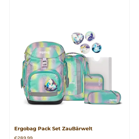
Ergobag Pack Set ZauBärwelt
€
289,99