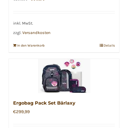
Preis
Preis
war:
ist:
€239,00
€90,00.
inkl. MwSt.
zzgl.
Versandkosten
In den Warenkorb
Details
Ergobag Pack Set Bärlaxy
€
299,99