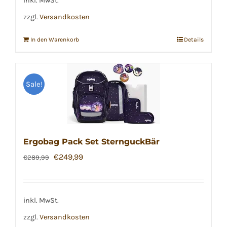
inkl. MwSt.
zzgl.
Versandkosten
In den Warenkorb
Details
Sale!
Ergobag Pack Set SternguckBär
Ursprünglicher
Aktueller
€
249,99
€
289,99
Preis
Preis
war:
ist:
€289,99
€249,99.
inkl. MwSt.
zzgl.
Versandkosten