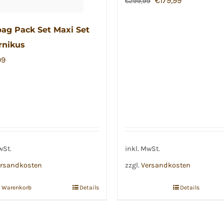
€
179,99
€
299,99
Preis
Preis
war:
ist:
ag Pack Set Maxi Set
€299,99
€179,99.
rnikus
99
wSt.
inkl. MwSt.
rsandkosten
zzgl.
Versandkosten
n Warenkorb
Details
Details