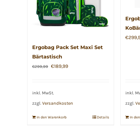
Ergob
KoBä
€
299,
Ergobag Pack Set Maxi Set
Bärtastisch
Ursprünglicher
Aktueller
€
189,99
€
299,99
Preis
Preis
war:
ist:
€299,99
€189,99.
inkl. MwSt.
inkl. M
zzgl.
Versandkosten
zzgl.
Ve
In den Warenkorb
Details
In de