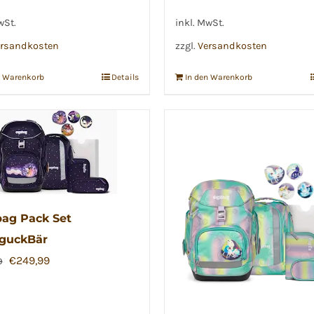
wSt.
inkl. MwSt.
rsandkosten
zzgl.
Versandkosten
n Warenkorb
Details
In den Warenkorb
ag Pack Set
nguckBär
Ursprünglicher
Aktueller
€
249,99
9
Preis
Preis
war:
ist: