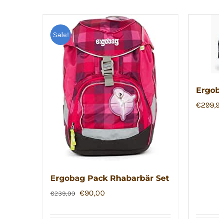
Sale!
Ergob
€
299,
Ergobag Pack Rhabarbär Set
Ursprünglicher
Aktueller
€
90,00
€
239,00
Preis
Preis