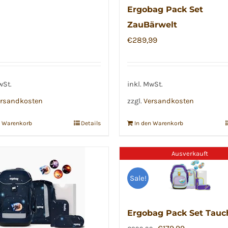
€289,99
€249,99.
Ergobag Pack Set
ZauBärwelt
€
289,99
wSt.
inkl. MwSt.
rsandkosten
zzgl.
Versandkosten
n Warenkorb
Details
In den Warenkorb
Ausverkauft
Sale!
Ergobag Pack Set Tauc
Ursprünglicher
Aktueller