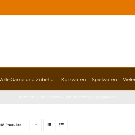
olle,Garne und Zubehör
Kurzwaren
Spielwaren
Vieler
Startseite
»
Rücksäcke & Schultaschen
»
Ergobag Pack
48 Produkte