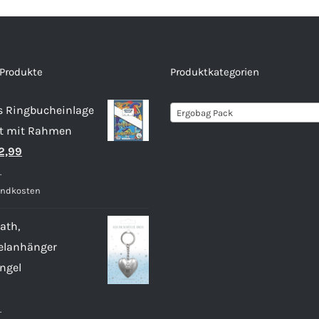
 Produkte
Produktkategorien
s Ringbucheinlage
Ergobag Pack
ert mit Rahmen
rsprünglicher
Aktueller
2,99
reis
Preis
.
ar:
ist:
andkosten
3,99
€2,99.
ath,
elanhänger
ngel
.