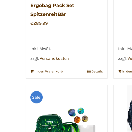
Ergobag Pack Set
SpitzenreitBär
€
289,99
inkl. MwSt.
inkl. M
zzgl.
Versandkosten
zzgl.
Ve
In den Warenkorb
Details
In de
Sale!