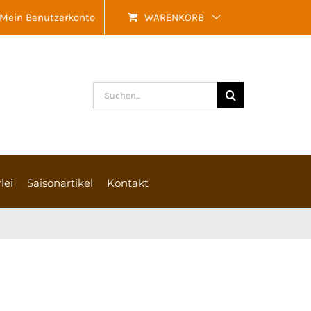
Mein Benutzerkonto
WARENKORB
Suche
nach:
lei
Saisonartikel
Kontakt