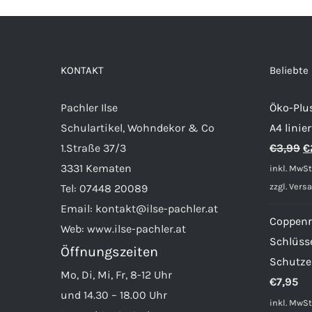
KONTAKT
Beliebte
Pachler Ilse
Öko-Plu
Schulartikel, Wohndekor & Co
A4 lini
U
1.Straße 37/3
€
3,99
€
P
3331 Kematen
inkl. MwSt
w
zzgl.
Vers
Tel:
07448 20089
€
Email:
kontakt@ilse-pachler.at
Coppenr
Web:
www.ilse-pachler.at
Schlüss
Öffnungszeiten
Schutze
Mo, Di, Mi, Fr, 8-12 Uhr
€
7,95
und 14.30 – 18.00 Uhr
inkl. MwSt