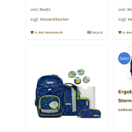
war:
ist:
€239,00
€90,00.
inkl. MwSt.
inkl. M
zzgl.
Versandkosten
zzgl.
Ve
In den Warenkorb
Details
In de
Sale!
Ergob
Ster
€
289,9