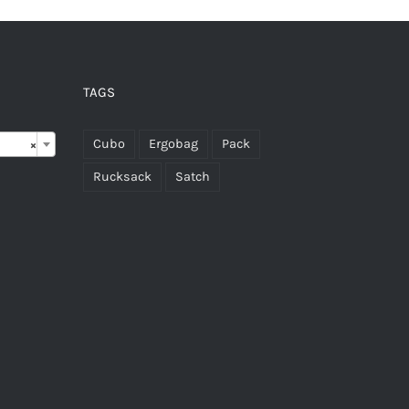
TAGS

Cubo
Ergobag
Pack
×
Rucksack
Satch