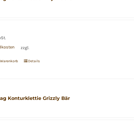
wSt.
dkosten
zzgl.
n Warenkorb
Details
ag Konturklettie Grizzly Bär