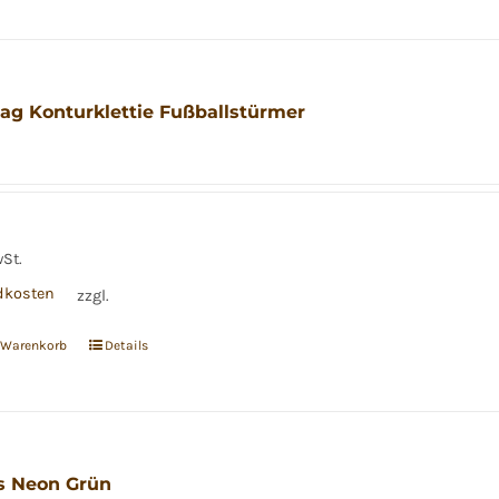
ag Konturklettie Fußballstürmer
wSt.
dkosten
zzgl.
n Warenkorb
Details
s Neon Grün