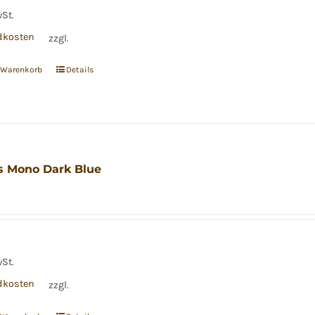
wSt.
dkosten
zzgl.
n Warenkorb
Details
 Mono Dark Blue
wSt.
dkosten
zzgl.