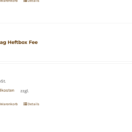
n Warenkorb
Details
ag Heftbox Fee
wSt.
dkosten
zzgl.
n Warenkorb
Details