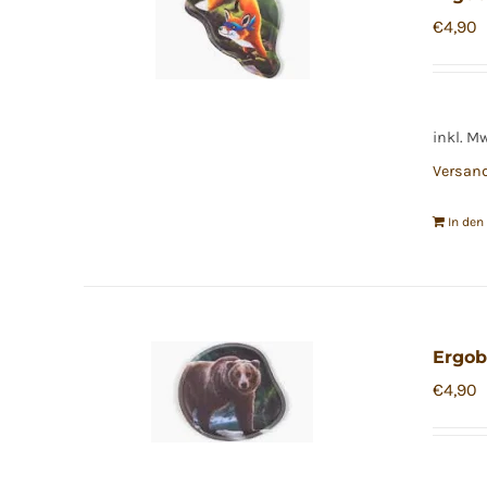
€
4,90
inkl. M
Versan
In de
Ergob
€
4,90