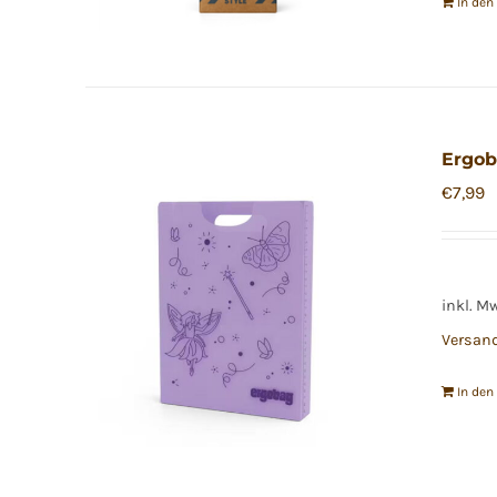
In de
Ergob
€
7,99
inkl. M
Versan
In de