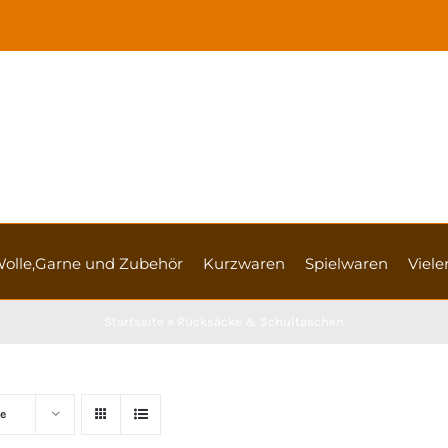
olle,Garne und Zubehör
Kurzwaren
Spielwaren
Vieler
Startseite
»
Rücksäcke & Schultaschen
e