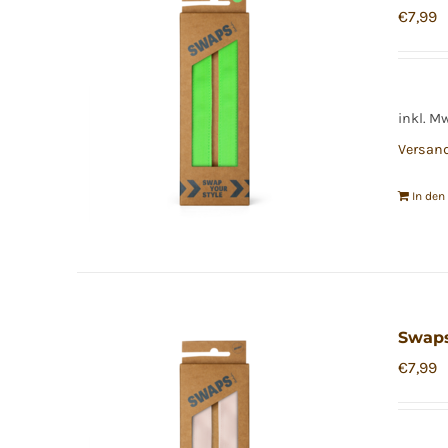
€
7,99
inkl. M
Versan
In de
Swap
€
7,99