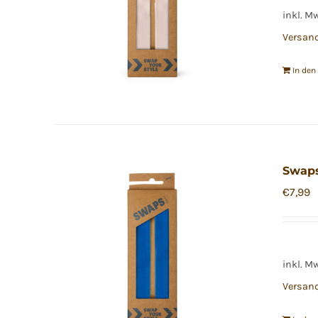
inkl. M
Versan
In de
Swaps
€
7,99
inkl. M
Versan