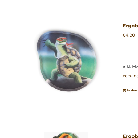
Ergob
€
4,90
inkl. M
Versan
In de
Ergob