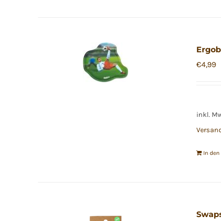
Ergob
€
4,99
inkl. M
Versan
In de
Swap