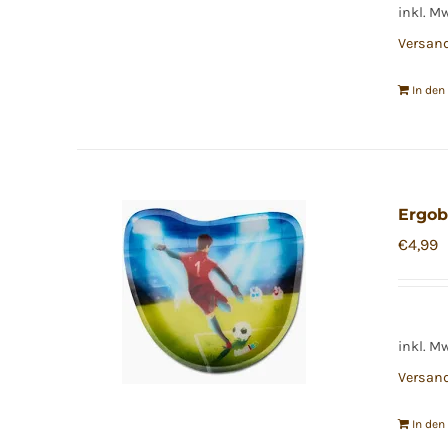
inkl. M
Versan
In de
Ergob
€
4,99
inkl. M
Versan
In de