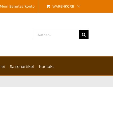
Mein Benutzerkonto
WARENKORB
Suche
nach:
lei
Saisonartikel
Kontakt