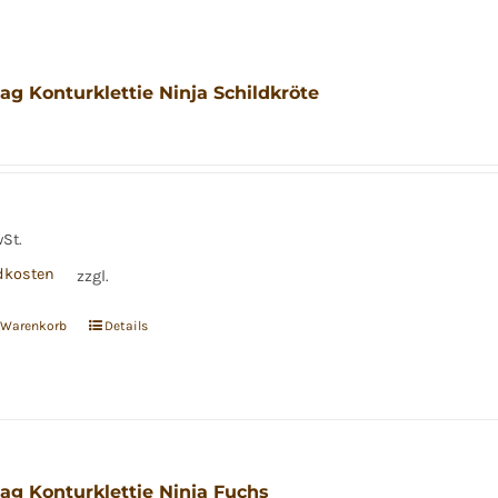
ag Konturklettie Ninja Schildkröte
wSt.
dkosten
zzgl.
n Warenkorb
Details
ag Konturklettie Ninja Fuchs