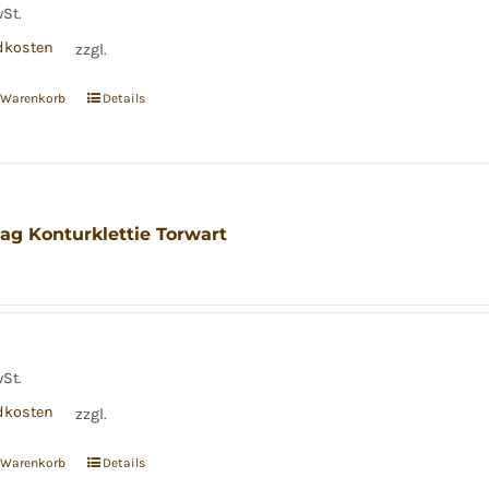
wSt.
dkosten
zzgl.
n Warenkorb
Details
ag Konturklettie Torwart
wSt.
dkosten
zzgl.
n Warenkorb
Details