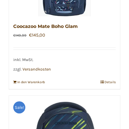
Coocazoo Mate Boho Glam
Ursprünglicher
Aktueller
€
145,00
€
149,99
Preis
Preis
war:
ist:
€149,99
€145,00.
inkl. MwSt.
zzgl.
Versandkosten
In den Warenkorb
Details
Sale!