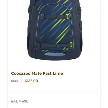
Coocazoo Mate Fast Lime
Ursprünglicher
Aktueller
€
135,00
€
139,99
Preis
Preis
war:
ist:
€139,99
€135,00.
inkl. MwSt.