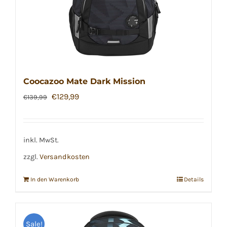
Coocazoo Mate Dark Mission
Ursprünglicher
Aktueller
€
129,99
€
139,99
Preis
Preis
war:
ist:
€139,99
€129,99.
inkl. MwSt.
zzgl.
Versandkosten
In den Warenkorb
Details
Sale!