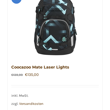
Coocazoo Mate Laser Lights
Ursprünglicher
Aktueller
€
135,00
€
139,99
Preis
Preis
war:
ist:
€139,99
€135,00.
inkl. MwSt.
zzgl.
Versandkosten