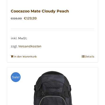
Coocazoo Mate Cloudy Peach
Ursprünglicher
Aktueller
€
129,99
€
139,99
Preis
Preis
war:
ist:
€139,99
€129,99.
inkl. MwSt.
zzgl.
Versandkosten
In den Warenkorb
Details
Sale!