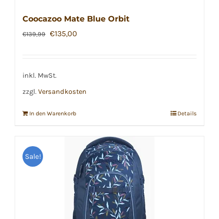
Coocazoo Mate Blue Orbit
Ursprünglicher
Aktueller
€
135,00
€
139,99
Preis
Preis
war:
ist:
€139,99
€135,00.
inkl. MwSt.
zzgl.
Versandkosten
In den Warenkorb
Details
Sale!