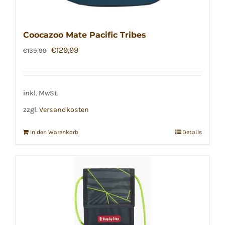
Coocazoo Mate Pacific Tribes
Ursprünglicher
Aktueller
€
129,99
€
139,99
Preis
Preis
war:
ist:
€139,99
€129,99.
inkl. MwSt.
zzgl.
Versandkosten
In den Warenkorb
Details