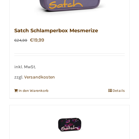
Satch Schlamperbox Mesmerize
Ursprünglicher
Aktueller
€
19,99
€
24,99
Preis
Preis
war:
ist:
€24,99
€19,99.
inkl. MwSt.
zzgl.
Versandkosten
In den Warenkorb
Details