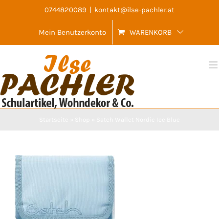
Skip
0744820089
|
kontakt@ilse-pachler.at
to
Mein Benutzerkonto
WARENKORB
content
Startseite
»
Shop
»
Satch Wallet Nordic Ice Blue