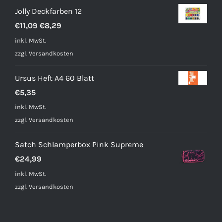
Jolly Deckfarben 12
Ursprünglicher
Aktueller
€
11,09
€
8,29
Preis
Preis
inkl. MwSt.
war:
ist:
zzgl.
Versandkosten
€11,09
€8,29.
Ursus Heft A4 60 Blatt
€
5,35
inkl. MwSt.
zzgl.
Versandkosten
Satch Schlamperbox Pink Supreme
€
24,99
inkl. MwSt.
zzgl.
Versandkosten