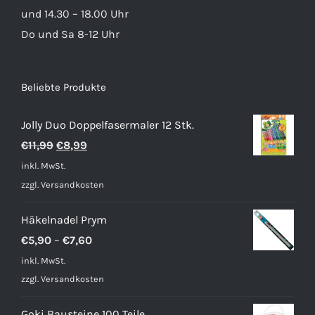
und 14.30 – 18.00 Uhr
Do und Sa 8-12 Uhr
Beliebte Produkte
Jolly Duo Doppelfasermaler 12 Stk.
Ursprünglicher
Aktueller
€
11,99
€
8,99
Preis
Preis
inkl. MwSt.
war:
ist:
zzgl.
Versandkosten
€11,99
€8,99.
Häkelnadel Prym
€
5,90
–
€
7,60
inkl. MwSt.
zzgl.
Versandkosten
Goki Bausteine 100 Teile