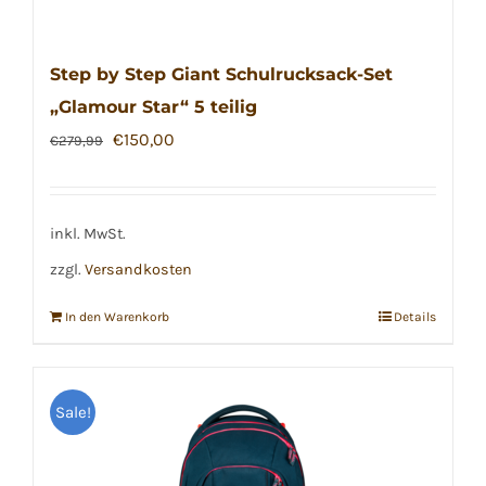
Step by Step Giant Schulrucksack-Set
„Glamour Star“ 5 teilig
Ursprünglicher
Aktueller
€
150,00
€
279,99
Preis
Preis
war:
ist:
€279,99
€150,00.
inkl. MwSt.
zzgl.
Versandkosten
In den Warenkorb
Details
Sale!