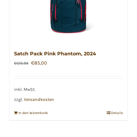
Satch Pack Pink Phantom, 2024
Ursprünglicher
Aktueller
€
85,00
€
129,99
Preis
Preis
war:
ist:
€129,99
€85,00.
inkl. MwSt.
zzgl.
Versandkosten
In den Warenkorb
Details