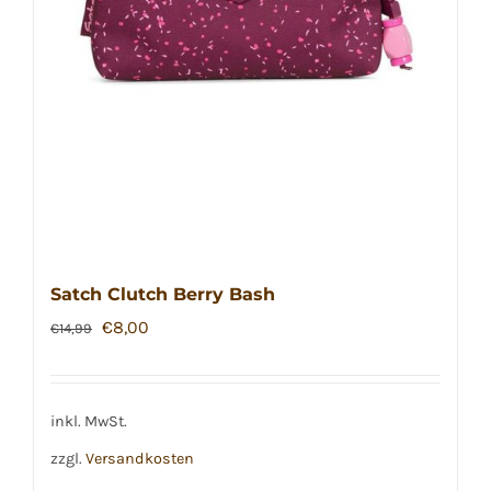
Satch Clutch Berry Bash
Ursprünglicher
Aktueller
€
8,00
€
14,99
Preis
Preis
war:
ist:
€14,99
€8,00.
inkl. MwSt.
zzgl.
Versandkosten