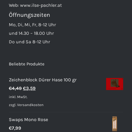
Web:
www.ilse-pachler.at
Öffnungszeiten
Mo, Di, Mi, Fr, 8-12 Uhr
und 14.30 – 18.00 Uhr
Do und Sa 8-12 Uhr
Beliebte Produkte
Zeichenblock Dürer Hase 100 gr
Ursprünglicher
Aktueller
€
4,49
€
3,59
Preis
Preis
inkl. MwSt.
war:
ist:
zzgl.
Versandkosten
€4,49
€3,59.
Swaps Mono Rose
€
7,99