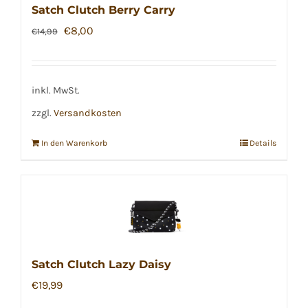
Satch Clutch Berry Carry
Ursprünglicher
Aktueller
€
8,00
€
14,99
Preis
Preis
war:
ist:
€14,99
€8,00.
inkl. MwSt.
zzgl.
Versandkosten
In den Warenkorb
Details
Satch Clutch Lazy Daisy
€
19,99