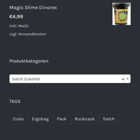
€3,89
€2,99.
Magic Slime Dinorex
€
4,99
inkl. MwSt.
zzgl.
Versandkosten
Produktkategorien

Satch Zubehör
×
TAGS
Cubo
Ergobag
Pack
Rucksack
Satch