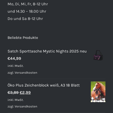
Mo, Di, Mi, Fr, 8-12 Uhr
und 14.30 – 18.00 Uhr
Do und Sa 8-12 Uhr
Beliebte Produkte
Satch Sporttasche Mystic Nights 2025 neu
€
44,99
inkl. MwSt.
zzgl.
Versandkosten
Öko Plus Zeichenblock weiß, A3 18 Blatt
Ursprünglicher
Aktueller
€
3,89
€
2,99
Preis
Preis
inkl. MwSt.
war:
ist:
zzgl.
Versandkosten