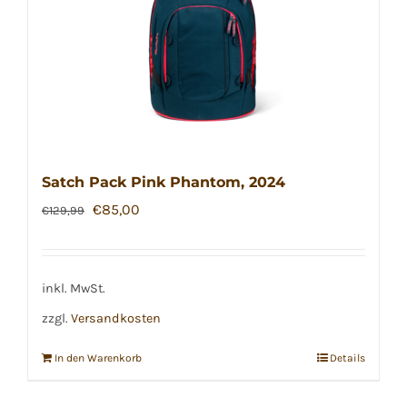
Satch Pack Pink Phantom, 2024
Ursprünglicher
Aktueller
€
85,00
€
129,99
Preis
Preis
war:
ist:
€129,99
€85,00.
inkl. MwSt.
zzgl.
Versandkosten
In den Warenkorb
Details