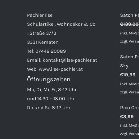
Optionen
Pachler Ilse
Satch Pa
können
Schulartikel, Wohndekor & Co
€
139,99
auf
1.Straße 37/3
inkl. MwSt
der
zzgl.
Vers
3331 Kematen
Produktseite
Tel:
07448 20089
gewählt
Satch Pe
Email:
kontakt@ilse-pachler.at
werden
Sky
Web:
www.ilse-pachler.at
€
19,99
Öffnungszeiten
inkl. MwSt
Mo, Di, Mi, Fr, 8-12 Uhr
zzgl.
Vers
und 14.30 – 18.00 Uhr
Do und Sa 8-12 Uhr
Rico Cre
€
3,99
inkl. MwSt
zzgl.
Vers