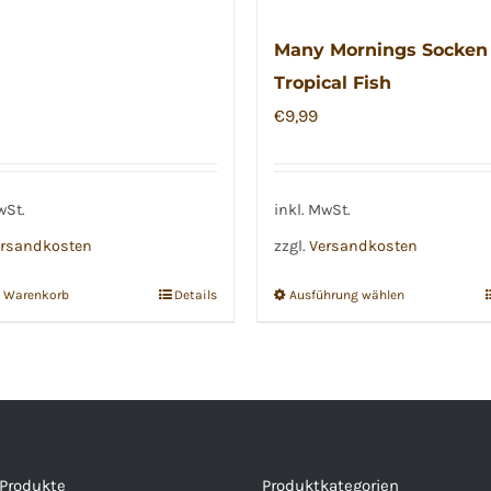
Many Mornings Socken
Tropical Fish
€
9,99
wSt.
inkl. MwSt.
rsandkosten
zzgl.
Versandkosten
n Warenkorb
Details
Ausführung wählen
Dieses
Produkt
weist
mehrere
Varianten
auf.
 Produkte
Produktkategorien
Die