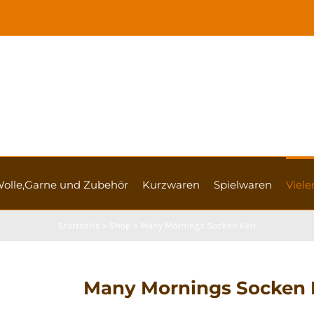
olle,Garne und Zubehör
Kurzwaren
Spielwaren
Vieler
Startseite
»
Shop
»
Many Mornings Socken Ken
Many Mornings Socken 