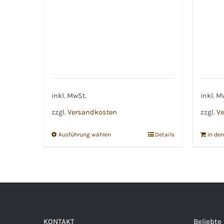
inkl. MwSt.
inkl. M
zzgl.
Versandkosten
zzgl.
Ve
Ausführung wählen
Details
In de
Dieses
Produkt
weist
mehrere
Varianten
auf.
KONTAKT
Beliebte
Die