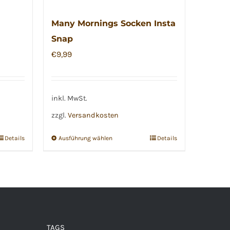
Many Mornings Socken Insta
Snap
€
9,99
inkl. MwSt.
zzgl.
Versandkosten
Details
Ausführung wählen
Details
Dieses
Produkt
weist
mehrere
Varianten
auf.
TAGS
Die