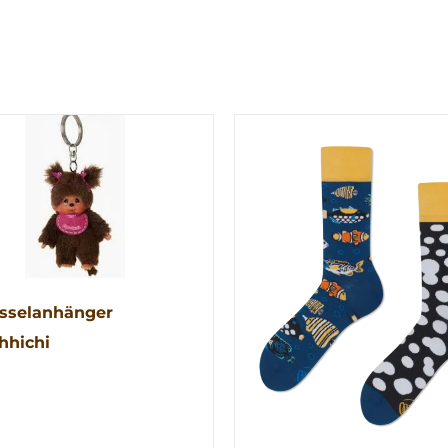
sselanhänger
hhichi