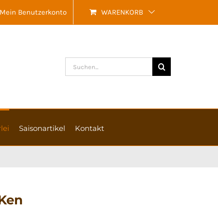
Mein Benutzerkonto
WARENKORB
Suche
nach:
lei
Saisonartikel
Kontakt
Ken