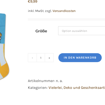
€
9,99
inkl. MwSt.
zzgl.
Versandkosten
Größe
IN DEN WARENKORB
Many
Mornings
Socken
Artikelnummer:
n. a.
Ken
Kategorien:
Vielerlei
,
Deko und Geschenksarti
Menge