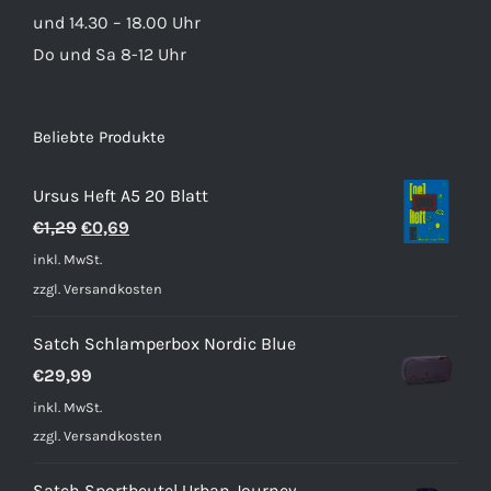
und 14.30 – 18.00 Uhr
Do und Sa 8-12 Uhr
Beliebte Produkte
Ursus Heft A5 20 Blatt
Ursprünglicher
Aktueller
€
1,29
€
0,69
Preis
Preis
inkl. MwSt.
war:
ist:
zzgl.
Versandkosten
€1,29
€0,69.
Satch Schlamperbox Nordic Blue
€
29,99
inkl. MwSt.
zzgl.
Versandkosten
Satch Sportbeutel Urban Journey