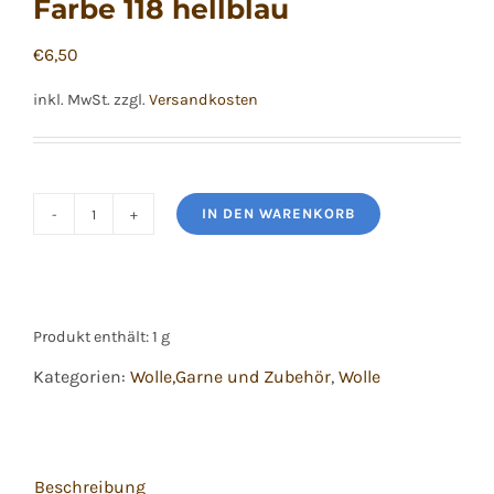
Farbe 118 hellblau
€
6,50
inkl. MwSt.
zzgl.
Versandkosten
IN DEN WARENKORB
Cashmirette
Gold
Mondial,
Farbe
Produkt enthält: 1
g
118
Kategorien:
Wolle,Garne und Zubehör
,
Wolle
hellblau
Menge
Beschreibung