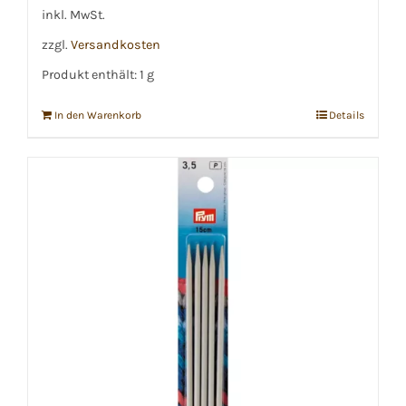
€12,50
€11,50.
inkl. MwSt.
zzgl.
Versandkosten
Produkt enthält: 1
g
In den Warenkorb
Details