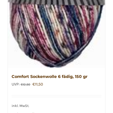
Comfort Sockenwolle 6 fädig, 150 gr
Ursprünglicher
Aktueller
UVP:
€
11,50
€
12,50
Preis
Preis
war:
ist:
€12,50
€11,50.
inkl. MwSt.