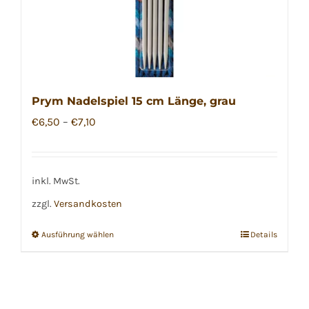
Prym Nadelspiel 15 cm Länge, grau
€
6,50
–
€
7,10
inkl. MwSt.
zzgl.
Versandkosten
Ausführung wählen
Details
Dieses
Produkt
weist
mehrere