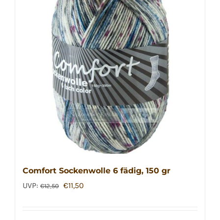
Comfort Sockenwolle 6 fädig, 150 gr
Ursprünglicher
Aktueller
UVP:
€
11,50
€
12,50
Preis
Preis
war:
ist: