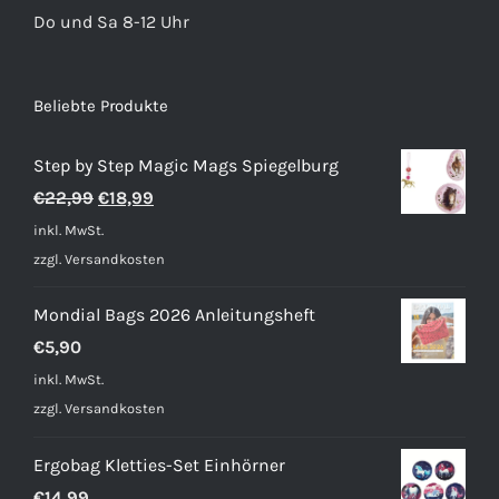
Do und Sa 8-12 Uhr
Beliebte Produkte
Step by Step Magic Mags Spiegelburg
Ursprünglicher
Aktueller
€
22,99
€
18,99
Preis
Preis
inkl. MwSt.
war:
ist:
zzgl.
Versandkosten
€22,99
€18,99.
Mondial Bags 2026 Anleitungsheft
€
5,90
inkl. MwSt.
zzgl.
Versandkosten
Ergobag Kletties-Set Einhörner
€
14,99