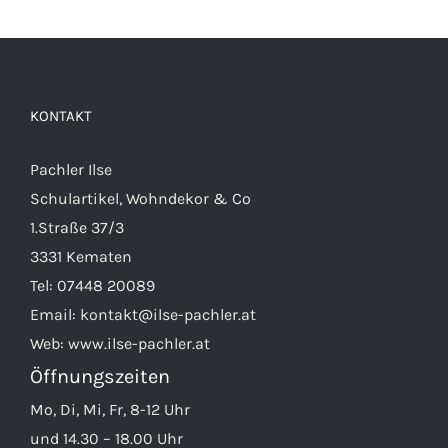
Varianten
auf.
Die
Optionen
KONTAKT
können
auf
Pachler Ilse
der
Schulartikel, Wohndekor & Co
Produktseite
1.Straße 37/3
gewählt
3331 Kematen
werden
Tel:
07448 20089
Email:
kontakt@ilse-pachler.at
Web:
www.ilse-pachler.at
Öffnungszeiten
Mo, Di, Mi, Fr, 8-12 Uhr
und 14.30 – 18.00 Uhr