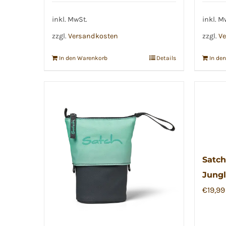
inkl. MwSt.
inkl. M
zzgl.
Versandkosten
zzgl.
Ve
In den Warenkorb
Details
In de
Satch
Jungl
€
19,99