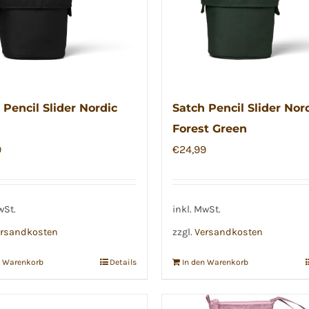
 Pencil Slider Nordic
Satch Pencil Slider Nor
Forest Green
9
€
24,99
wSt.
inkl. MwSt.
rsandkosten
zzgl.
Versandkosten
n Warenkorb
Details
In den Warenkorb