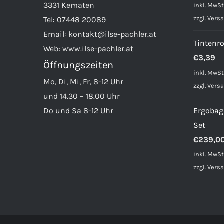
P
3331 Kematen
inkl. MwSt
w
zzgl.
Vers
Tel:
07448 20089
€
Email:
kontakt@ilse-pachler.at
Tintenro
Web:
www.ilse-pachler.at
€
3,39
Öffnungszeiten
inkl. MwSt
Mo, Di, Mi, Fr, 8-12 Uhr
zzgl.
Vers
und 14.30 – 18.00 Uhr
Do und Sa 8-12 Uhr
Ergobag
Set
€
239,0
inkl. MwSt
zzgl.
Vers