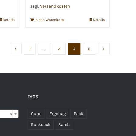
zzgl.
Versandkosten
Details
In den Warenkorb
Details
1
…
3
4
5
TAGS

Cubo
Ergobag
Pack
×
Rucksack
Satch