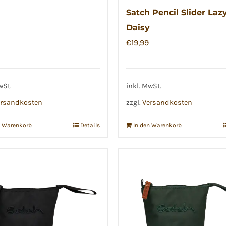
Satch Pencil Slider Laz
Daisy
€
19,99
wSt.
inkl. MwSt.
rsandkosten
zzgl.
Versandkosten
n Warenkorb
Details
In den Warenkorb