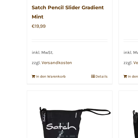
Satch Pencil Slider Gradient
Mint
€
19,99
inkl. MwSt.
inkl. M
zzgl.
Versandkosten
zzgl.
Ve
In den Warenkorb
Details
In de