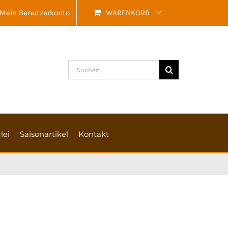
Mein Benutzerkonto
WARENKORB
Suche
nach:
lei
Saisonartikel
Kontakt