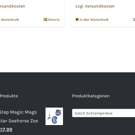
rsandkosten
zzgl.
Versandkosten
n Warenkorb
Details
In den Warenkorb
 Produkte
Produktkategorien
 Step Magic Mags
Satch Schlamperbox
Star Seahorse Zoe
rsprünglicher
Aktueller
€
17,99