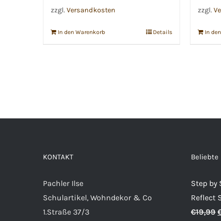
zzgl.
Versandkosten
zzgl.
Ve
In den Warenkorb
Details
In de
KONTAKT
Beliebte
Pachler Ilse
Step by
Schulartikel, Wohndekor & Co
Reflect 
U
1.Straße 37/3
€
19,99