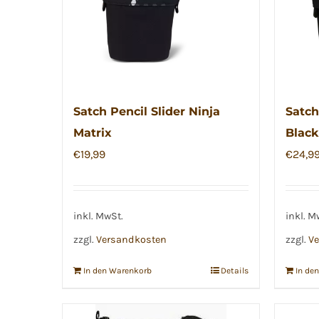
Satch Pencil Slider Ninja
Satch
Matrix
Black
€
19,99
€
24,9
inkl. MwSt.
inkl. M
zzgl.
Versandkosten
zzgl.
Ve
In den Warenkorb
Details
In de