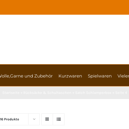
olle,Garne und Zubehör
Kurzwaren
Spielwaren
Vieler
Startseite
»
Rücksäcke & Schultaschen
»
Satch Schlamperbox
»
Seite 4
16 Produkte