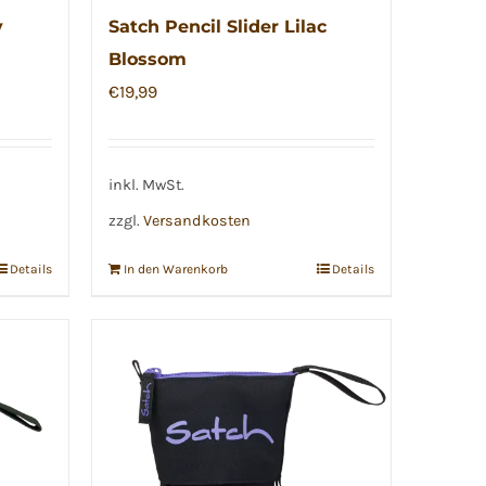
y
Satch Pencil Slider Lilac
Blossom
€
19,99
inkl. MwSt.
zzgl.
Versandkosten
Details
In den Warenkorb
Details