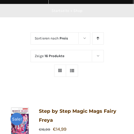
Startseite
»
Shop
Sortieren nach
Preis
Zeige
16 Produkte
Step by Step Magic Mags Fairy
Sale!
Freya
Ursprünglicher
Aktueller
€
14,99
€
16,99