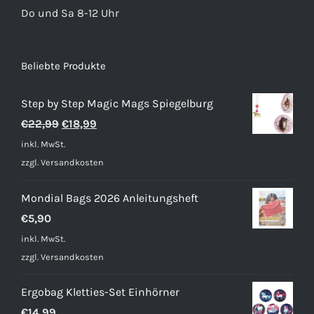
Do und Sa 8-12 Uhr
Beliebte Produkte
Step by Step Magic Mags Spiegelburg
Ursprünglicher
Aktueller
€
22,99
€
18,99
Preis
Preis
inkl. MwSt.
war:
ist:
zzgl.
Versandkosten
€22,99
€18,99.
Mondial Bags 2026 Anleitungsheft
€
5,90
inkl. MwSt.
zzgl.
Versandkosten
Ergobag Kletties-Set Einhörner
€
14,99