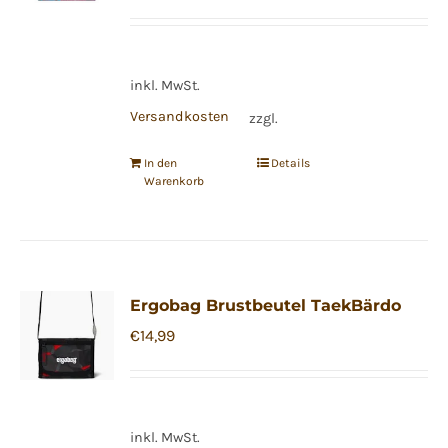
Preis
Preis
war:
ist:
€16,99
€14,99.
inkl. MwSt.
Versandkosten
zzgl.
In den
Details
Warenkorb
Ergobag Brustbeutel TaekBärdo
€
14,99
inkl. MwSt.