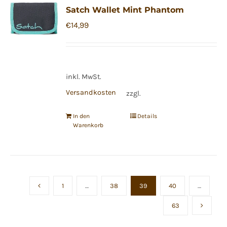
Satch Wallet Mint Phantom
€
14,99
inkl. MwSt.
Versandkosten
zzgl.
In den
Details
Warenkorb
1
…
38
39
40
…
63