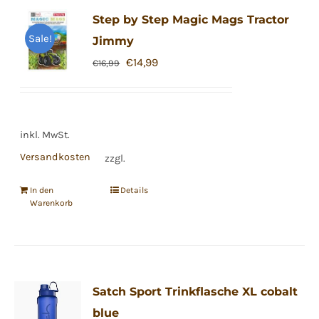
Step by Step Magic Mags Tractor
Sale!
Jimmy
Ursprünglicher
Aktueller
€
14,99
€
16,99
Preis
Preis
war:
ist:
€16,99
€14,99.
inkl. MwSt.
Versandkosten
zzgl.
In den
Details
Warenkorb
Satch Sport Trinkflasche XL cobalt
blue