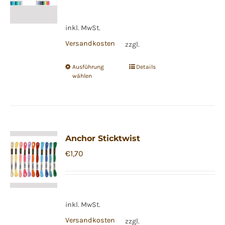
inkl. MwSt.
Versandkosten
zzgl.
Ausführung
Details
Dieses
wählen
Produkt
weist
mehrere
Varianten
Anchor Sticktwist
auf.
€
1,70
Die
Optionen
können
auf
inkl. MwSt.
der
Versandkosten
zzgl.