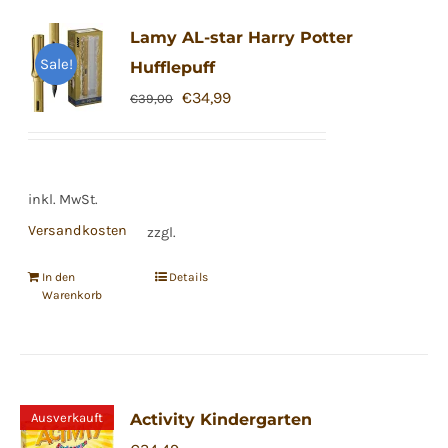
Lamy AL-star Harry Potter
Sale!
Hufflepuff
Ursprünglicher
Aktueller
€
34,99
€
39,00
Preis
Preis
war:
ist:
€39,00
€34,99.
inkl. MwSt.
Versandkosten
zzgl.
In den
Details
Warenkorb
Ausverkauft
Activity Kindergarten