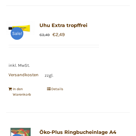
weist
mehrere
Varianten
Uhu Extra tropffrei
auf.
Sale!
Ursprünglicher
Aktueller
€
2,49
€
3,49
Die
Preis
Preis
Optionen
war:
ist:
können
€3,49
€2,49.
auf
inkl. MwSt.
der
Versandkosten
zzgl.
Produktseite
gewählt
In den
Details
Warenkorb
werden
Öko-Plus Ringbucheinlage A4