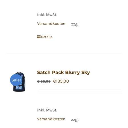
inkl. MwSt.
Versandkosten
zzgl.
Details
Satch Pack Blurry Sky
Sale!
Ursprünglicher
Aktueller
€
135,00
€
139,99
Preis
Preis
war:
ist:
€139,99
€135,00.
inkl. MwSt.
Versandkosten
zzgl.