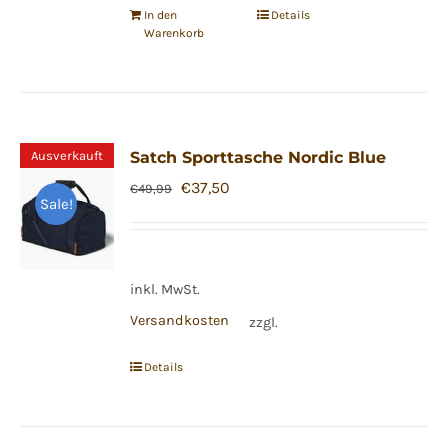
In den
Details
Warenkorb
Ausverkauft
Satch Sporttasche Nordic Blue
Ursprünglicher
Aktueller
€
37,50
€
49,99
Sale!
Preis
Preis
war:
ist:
€49,99
€37,50.
inkl. MwSt.
Versandkosten
zzgl.
Details