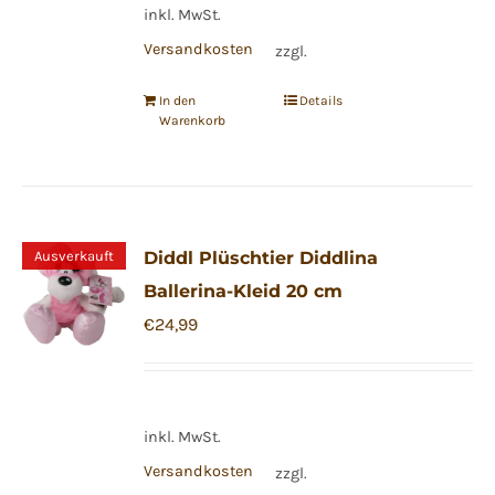
inkl. MwSt.
Versandkosten
zzgl.
In den
Details
Warenkorb
Ausverkauft
Diddl Plüschtier Diddlina
Ballerina-Kleid 20 cm
€
24,99
inkl. MwSt.
Versandkosten
zzgl.