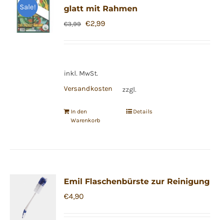
Sale!
glatt mit Rahmen
Ursprünglicher
Aktueller
€
2,99
€
3,99
Preis
Preis
war:
ist:
€3,99
€2,99.
inkl. MwSt.
Versandkosten
zzgl.
In den
Details
Warenkorb
Emil Flaschenbürste zur Reinigung
€
4,90