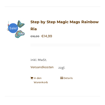
Step by Step Magic Mags Rainbow
Sale!
Ria
Ursprünglicher
Aktueller
€
14,99
€
16,99
Preis
Preis
war:
ist:
€16,99
€14,99.
inkl. MwSt.
Versandkosten
zzgl.
In den
Details
Warenkorb