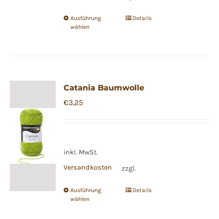
Produktseite
gewählt
Ausführung
Details
Dieses
wählen
werden
Produkt
weist
mehrere
Varianten
Catania Baumwolle
auf.
€
3,25
Die
Optionen
können
auf
inkl. MwSt.
der
Versandkosten
zzgl.
Produktseite
gewählt
Ausführung
Details
Dieses
wählen
werden
Produkt