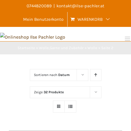
Skip
0744820089
|
kontakt@ilse-pachler.at
to
Mein Benutzerkonto
WARENKORB
content
Startseite
»
Wolle,Garne und Zubehör
»
Wolle
»
Seite 2
Sortieren nach
Datum
Zeige
32 Produkte