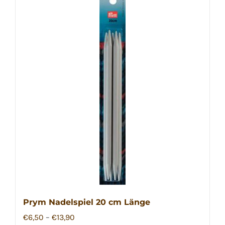
mehrere
Varianten
auf.
Die
Optionen
können
auf
der
Produktseite
gewählt
werden
Prym Nadelspiel 20 cm Länge
€
6,50
–
€
13,90