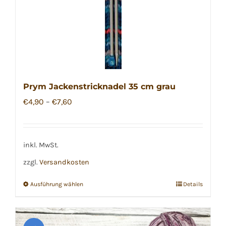
Produktseite
gewählt
werden
Prym Jackenstricknadel 35 cm grau
€
4,90
–
€
7,60
inkl. MwSt.
zzgl.
Versandkosten
Ausführung wählen
Details
Dieses
Produkt
weist