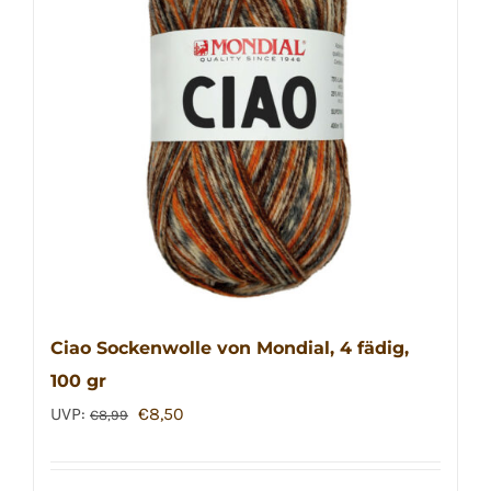
Ciao Sockenwolle von Mondial, 4 fädig,
100 gr
Ursprünglicher
Aktueller
UVP:
€
8,50
€
8,99
Preis
Preis
war:
ist: