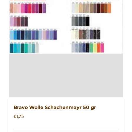
der
Produktseite
gewählt
werden
Bravo Wolle Schachenmayr 50 gr
€
1,75