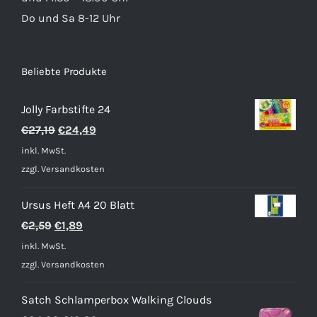
Do und Sa 8-12 Uhr
Beliebte Produkte
Jolly Farbstifte 24
Ursprünglicher
Aktueller
€
27,19
€
24,49
Preis
Preis
inkl. MwSt.
war:
ist:
zzgl.
Versandkosten
€27,19
€24,49.
Ursus Heft A4 20 Blatt
Ursprünglicher
Aktueller
€
2,59
€
1,89
Preis
Preis
inkl. MwSt.
war:
ist:
zzgl.
Versandkosten
€2,59
€1,89.
Satch Schlamperbox Walking Clouds