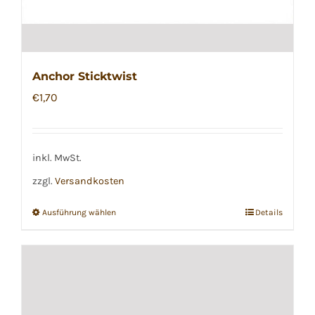
Anchor Sticktwist
€
1,70
inkl. MwSt.
zzgl.
Versandkosten
Ausführung wählen
Details
Dieses
Produkt
weist
mehrere
Varianten