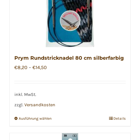
der
Produktseite
gewählt
werden
Prym Rundstricknadel 80 cm silberfarbig
€
8,20
–
€
14,50
inkl. MwSt.
zzgl.
Versandkosten
Ausführung wählen
Details
Dieses
Produkt
weist