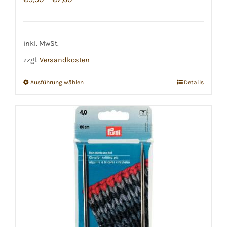
gewählt
werden
inkl. MwSt.
zzgl.
Versandkosten
Ausführung wählen
Details
Dieses
Produkt
weist
mehrere
Varianten
auf.
Die
Optionen
können
auf