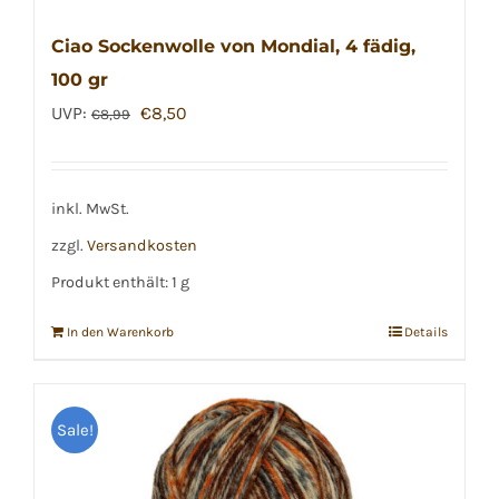
Ciao Sockenwolle von Mondial, 4 fädig,
100 gr
Ursprünglicher
Aktueller
UVP:
€
8,50
€
8,99
Preis
Preis
war:
ist:
€8,99
€8,50.
inkl. MwSt.
zzgl.
Versandkosten
Produkt enthält: 1
g
In den Warenkorb
Details
Sale!