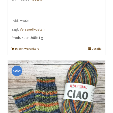
Preis
Preis
war:
ist:
€8,99
€8,50.
inkl. MwSt.
zzgl.
Versandkosten
Produkt enthält: 1
g
In den Warenkorb
Details
Sale!