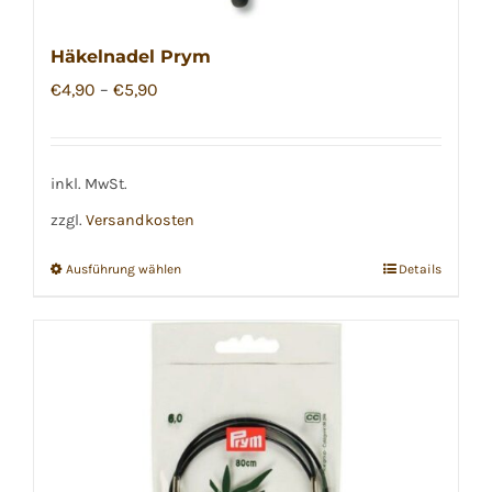
Häkelnadel Prym
€
4,90
–
€
5,90
inkl. MwSt.
zzgl.
Versandkosten
Ausführung wählen
Details
Dieses
Produkt
weist
mehrere
Varianten
auf.
Die