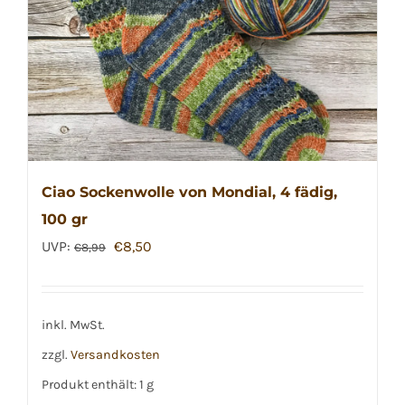
Ciao Sockenwolle von Mondial, 4 fädig,
100 gr
Ursprünglicher
Aktueller
UVP:
€
8,50
€
8,99
Preis
Preis
war:
ist:
€8,99
€8,50.
inkl. MwSt.
zzgl.
Versandkosten
Produkt enthält: 1
g