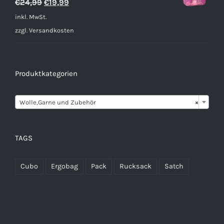
Ursprünglicher
Aktueller
€
24,99
€
19,99
Preis
Preis
inkl. MwSt.
war:
ist:
zzgl.
Versandkosten
€24,99
€19,99.
Produktkategorien

Wolle,Garne und Zubehör
×
TAGS
Cubo
Ergobag
Pack
Rucksack
Satch