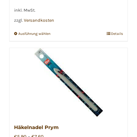
inkl. MwSt.
zzgl.
Versandkosten
Ausführung wählen
Details
Dieses
Produkt
weist
mehrere
Varianten
auf.
Die
Optionen
können
auf
der
Häkelnadel Prym
Produktseite
€
5,90
–
€
7,60