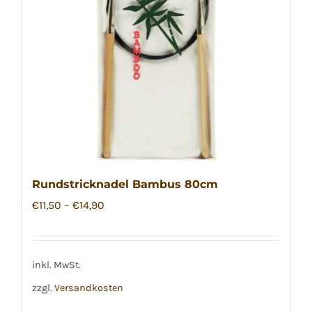
Optionen
können
auf
der
Produktseite
gewählt
werden
Rundstricknadel Bambus 80cm
€
11,50
–
€
14,90
inkl. MwSt.
zzgl.
Versandkosten