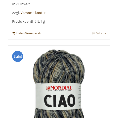
€8,99
€8,50.
inkl. MwSt.
zzgl.
Versandkosten
Produkt enthält: 1
g
In den Warenkorb
Details
Sale!