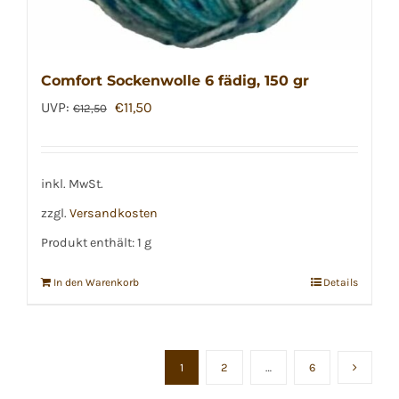
Comfort Sockenwolle 6 fädig, 150 gr
Ursprünglicher
Aktueller
UVP:
€
11,50
€
12,50
Preis
Preis
war:
ist:
€12,50
€11,50.
inkl. MwSt.
zzgl.
Versandkosten
Produkt enthält: 1
g
In den Warenkorb
Details
1
2
…
6