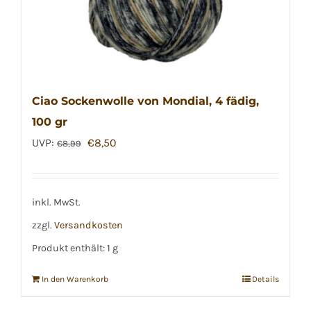
Ciao Sockenwolle von Mondial, 4 fädig,
100 gr
Ursprünglicher
Aktueller
UVP:
€
8,50
€
8,99
Preis
Preis
war:
ist:
€8,99
€8,50.
inkl. MwSt.
zzgl.
Versandkosten
Produkt enthält: 1
g
In den Warenkorb
Details