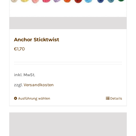
Anchor Sticktwist
€
1,70
inkl. MwSt.
zzgl.
Versandkosten
Ausführung wählen
Details
Dieses
Produkt
weist
mehrere
Varianten