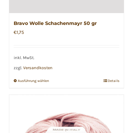
Bravo Wolle Schachenmayr 50 gr
€
1,75
inkl. MwSt.
zzgl.
Versandkosten
Ausführung wählen
Details
Dieses
Produkt
weist
mehrere
Varianten
auf.