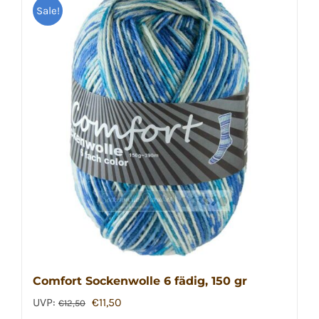
Sale!
Comfort Sockenwolle 6 fädig, 150 gr
Ursprünglicher
Aktueller
UVP:
€
11,50
€
12,50