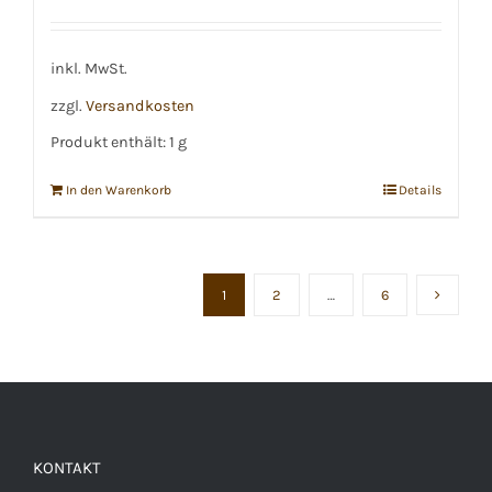
Preis
Preis
war:
ist:
€12,50
€11,50.
inkl. MwSt.
zzgl.
Versandkosten
Produkt enthält: 1
g
In den Warenkorb
Details
1
2
…
6
KONTAKT