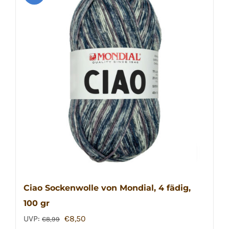
Ciao Sockenwolle von Mondial, 4 fädig,
100 gr
Ursprünglicher
Aktueller
UVP:
€
8,50
€
8,99