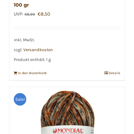
100 gr
Ursprünglicher
Aktueller
UVP:
€
8,50
€
8,99
Preis
Preis
war:
ist:
€8,99
€8,50.
inkl. MwSt.
zzgl.
Versandkosten
Produkt enthält: 1
g
In den Warenkorb
Details
Sale!