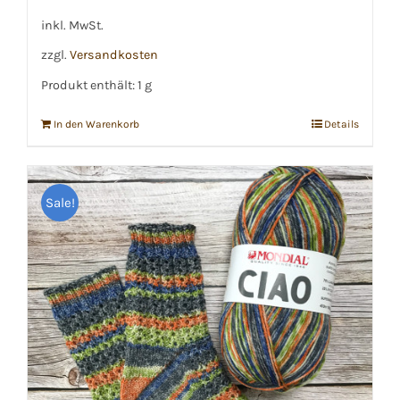
€8,99
€8,50.
inkl. MwSt.
zzgl.
Versandkosten
Produkt enthält: 1
g
In den Warenkorb
Details
Sale!