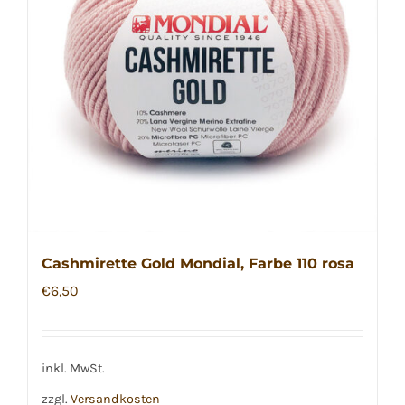
Die
Optionen
können
auf
der
Produktseite
gewählt
werden
Cashmirette Gold Mondial, Farbe 110 rosa
€
6,50
inkl. MwSt.
zzgl.
Versandkosten