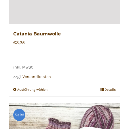
Catania Baumwolle
€
3,25
inkl. MwSt.
zzgl.
Versandkosten
Ausführung wählen
Details
Dieses
Produkt
weist
Sale!
mehrere
Varianten