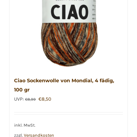
Ciao Sockenwolle von Mondial, 4 fädig,
100 gr
Ursprünglicher
Aktueller
UVP:
€
8,50
€
8,99
Preis
Preis
war:
ist:
€8,99
€8,50.
inkl. MwSt.
zzgl.
Versandkosten