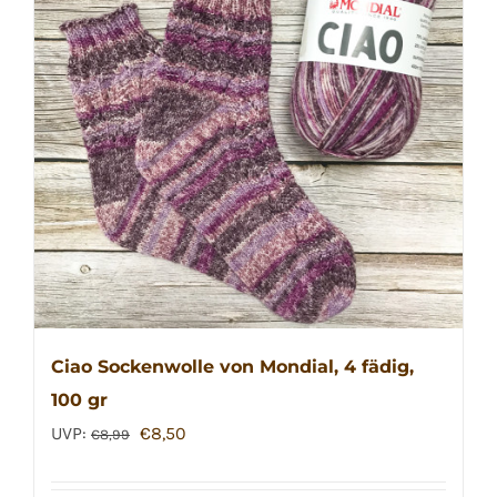
auf.
Die
Optionen
können
auf
der
Produktseite
gewählt
werden
Ciao Sockenwolle von Mondial, 4 fädig,
100 gr
Ursprünglicher
Aktueller
UVP:
€
8,50
€
8,99
Preis
Preis
war:
ist: