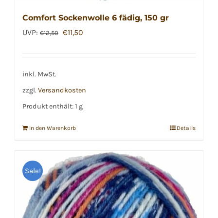
Comfort Sockenwolle 6 fädig, 150 gr
Ursprünglicher
Aktueller
UVP:
€
11,50
€
12,50
Preis
Preis
war:
ist:
€12,50
€11,50.
inkl. MwSt.
zzgl.
Versandkosten
Produkt enthält: 1
g
In den Warenkorb
Details
Sale!