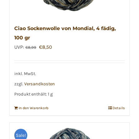
Ciao Sockenwolle von Mondial, 4 fädig,
100 gr
Ursprünglicher
Aktueller
UVP:
€
8,50
€
8,99
Preis
Preis
war:
ist:
€8,99
€8,50.
inkl. MwSt.
zzgl.
Versandkosten
Produkt enthält: 1
g
In den Warenkorb
Details
Sale!