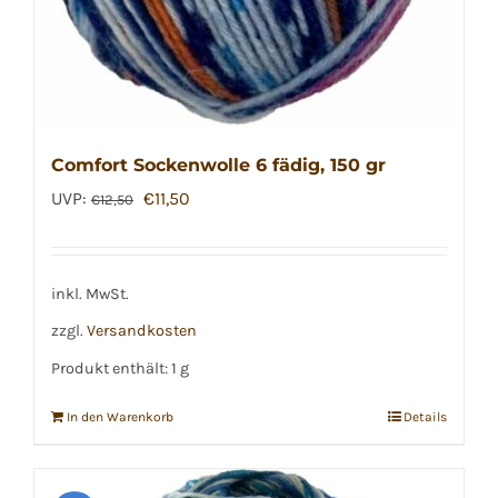
Comfort Sockenwolle 6 fädig, 150 gr
Ursprünglicher
Aktueller
UVP:
€
11,50
€
12,50
Preis
Preis
war:
ist:
€12,50
€11,50.
inkl. MwSt.
zzgl.
Versandkosten
Produkt enthält: 1
g
In den Warenkorb
Details