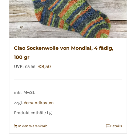
Ciao Sockenwolle von Mondial, 4 fädig,
100 gr
Ursprünglicher
Aktueller
UVP:
€
8,50
€
8,99
Preis
Preis
war:
ist:
€8,99
€8,50.
inkl. MwSt.
zzgl.
Versandkosten
Produkt enthält: 1
g
In den Warenkorb
Details