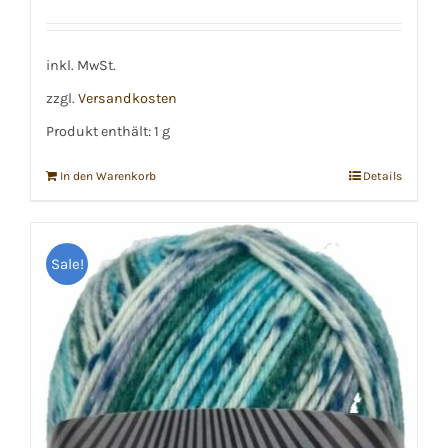
Preis
Preis
war:
ist:
€8,99
€8,50.
inkl. MwSt.
zzgl.
Versandkosten
Produkt enthält: 1
g
In den Warenkorb
Details
Sale!