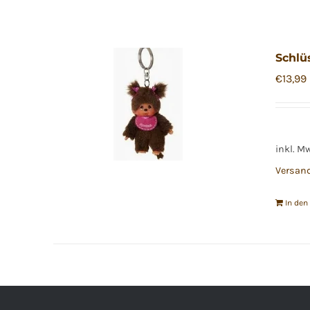
Schlü
€
13,99
inkl. M
Versan
In de