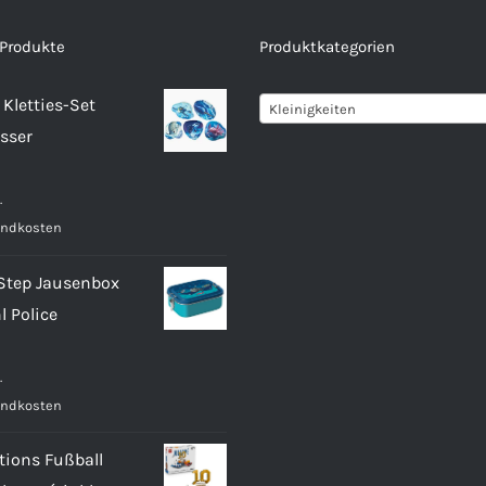
 Produkte
Produktkategorien
Kletties-Set
Kleinigkeiten
sser
.
andkosten
 Step Jausenbox
l Police
.
andkosten
tions Fußball