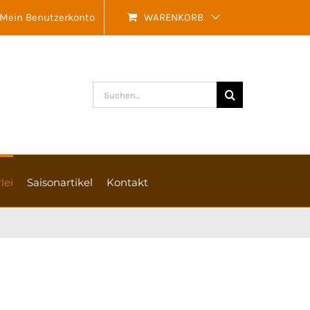
Mein Benutzerkonto
WARENKORB
Suche
nach:
lei
Saisonartikel
Kontakt