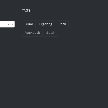
TAGS

Cubo
Ergobag
Pack
×
Rucksack
Satch