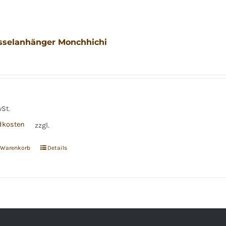
sselanhänger Monchhichi
wSt.
dkosten
zzgl.
n Warenkorb
Details