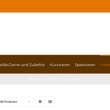
olle,Garne und Zubehör
Kurzwaren
Spielwaren
Vieler
Startseite
»
Vielerlei
»
Kleinigkeiten
32 Produkte