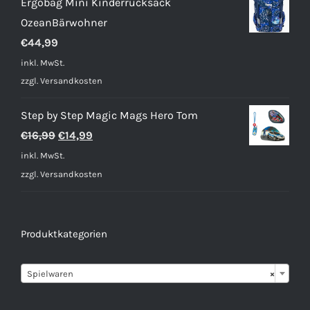
Ergobag Mini Kinderrucksack
OzeanBärwohner
€
44,99
inkl. MwSt.
zzgl.
Versandkosten
Step by Step Magic Mags Hero Tom
Ursprünglicher
Aktueller
€
16,99
€
14,99
Preis
Preis
inkl. MwSt.
war:
ist:
zzgl.
Versandkosten
€16,99
€14,99.
Produktkategorien

Spielwaren
×