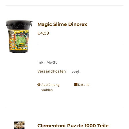
weist
mehrere
Varianten
Magic Slime Dinorex
auf.
€
4,99
Die
Optionen
können
auf
inkl. MwSt.
der
Versandkosten
zzgl.
Produktseite
gewählt
Ausführung
Details
Dieses
wählen
werden
Produkt
weist
mehrere
Varianten
Clementoni Puzzle 1000 Teile
auf.