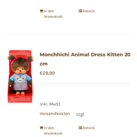
In den
Details
Warenkorb
Monchhichi Animal Dress Kitten 20
cm
€
29,99
inkl. MwSt.
Versandkosten
zzgl.
In den
Details
Warenkorb