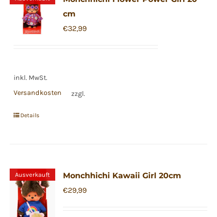
cm
€
32,99
inkl. MwSt.
Versandkosten
zzgl.
Details
Ausverkauft
Monchhichi Kawaii Girl 20cm
€
29,99