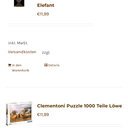
Elefant
Die
€
11,99
Optionen
können
auf
der
inkl. MwSt.
Produktseite
Versandkosten
zzgl.
gewählt
werden
In den
Details
Warenkorb
Clementoni Puzzle 1000 Teile Löwe
€
11,99