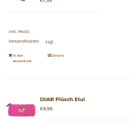
€
7,99
inkl. MwSt.
Versandkosten
zzgl.
In den
Details
Warenkorb
Diddl Plüsch Etui
€
9,99