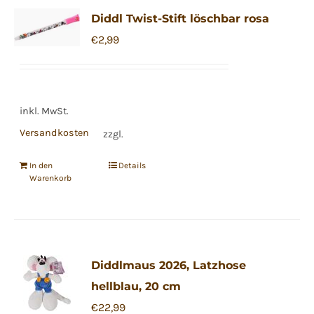
Diddl Twist-Stift löschbar rosa
€
2,99
inkl. MwSt.
Versandkosten
zzgl.
In den
Details
Warenkorb
Diddlmaus 2026, Latzhose
hellblau, 20 cm
€
22,99