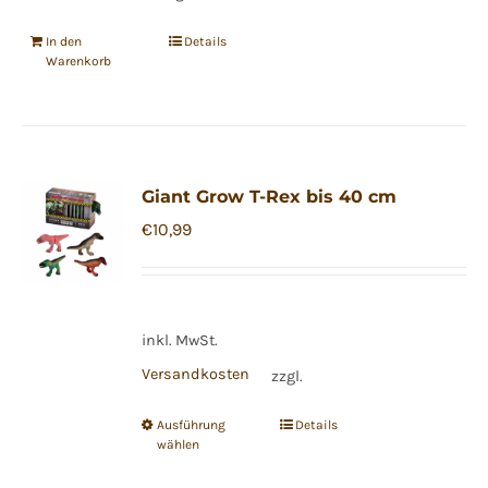
In den
Details
Warenkorb
Giant Grow T-Rex bis 40 cm
€
10,99
inkl. MwSt.
Versandkosten
zzgl.
Ausführung
Details
Dieses
wählen
Produkt