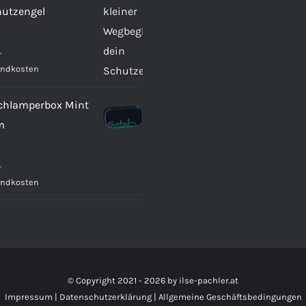
hutzengel
.
andkosten
chlamperbox Mint
m
.
andkosten
© Copyright 2021 -
2026 by
ilse-pachler.at
Impressum
|
Datenschutzerklärung
|
Allgemeine Geschäftsbedingungen