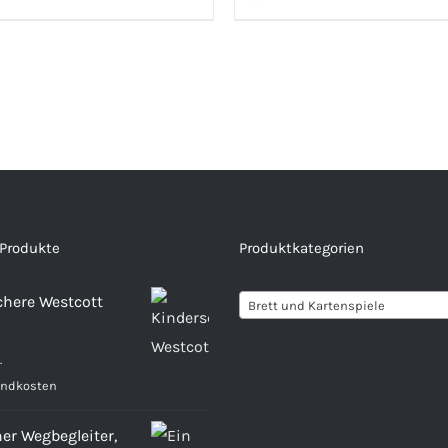
 Produkte
Produktkategorien
chere Westcott
Brett und Kartenspiele
.
andkosten
ner Wegbegleiter,