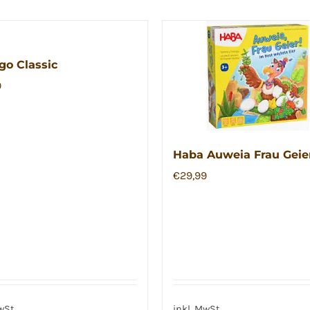
o Classic
9
Haba Auweia Frau Geie
€
29,99
wSt.
inkl. MwSt.