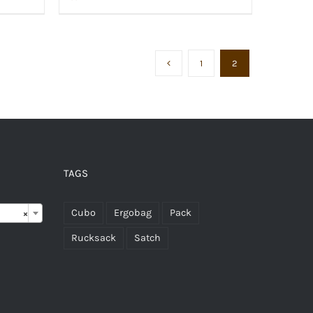
1
2
TAGS

Cubo
Ergobag
Pack
×
Rucksack
Satch