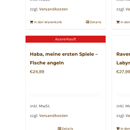
zzgl.
Versandkosten
zzgl.
Ve
In den Warenkorb
Details
In de
Ausverkauft
Haba, meine ersten Spiele –
Raven
Fische angeln
Labyr
€
24,99
€
27,9
inkl. MwSt.
inkl. M
zzgl.
Versandkosten
zzgl.
Ve
Details
In de