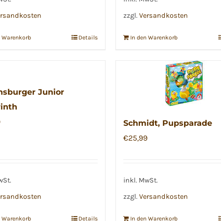
rsandkosten
zzgl.
Versandkosten
n Warenkorb
Details
In den Warenkorb
sburger Junior
inth
9
Schmidt, Pupsparade
€
25,99
wSt.
inkl. MwSt.
rsandkosten
zzgl.
Versandkosten
n Warenkorb
Details
In den Warenkorb