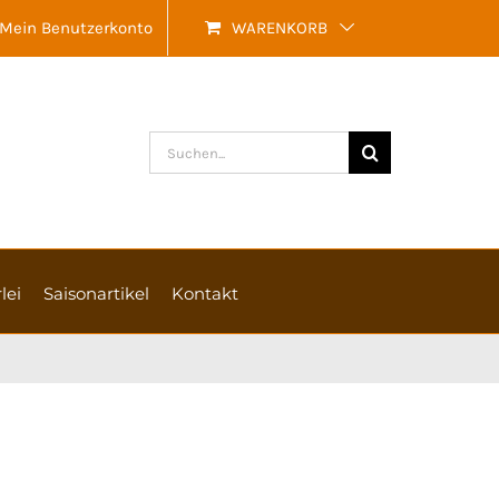
Mein Benutzerkonto
WARENKORB
Suche
nach:
lei
Saisonartikel
Kontakt