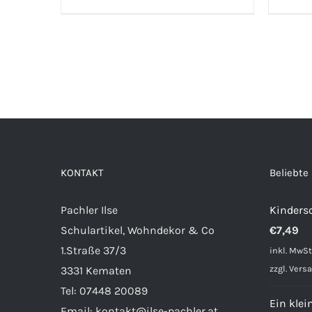
KONTAKT
Beliebte
Pachler Ilse
Kinders
Schulartikel, Wohndekor & Co
€
7,49
1.Straße 37/3
inkl. MwSt
zzgl.
Vers
3331 Kematen
Tel:
07448 20089
Ein klei
Email:
kontakt@ilse-pachler.at