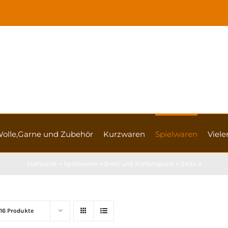
olle,Garne und Zubehör
Kurzwaren
Spielwaren
Vieler
Startseite
»
Spielwaren
»
Brett und Kartenspiele
»
Seite 2
16 Produkte