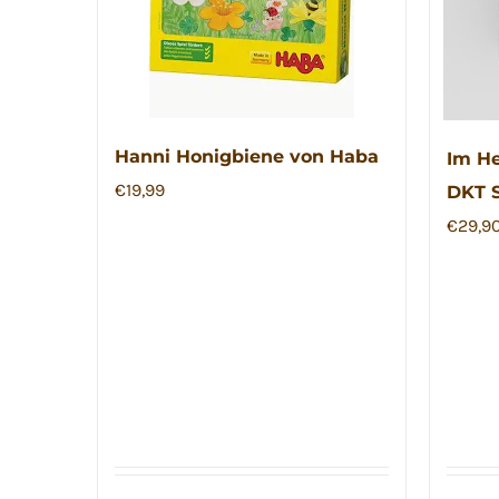
Hanni Honigbiene von Haba
Im He
€
19,99
DKT S
€
29,9