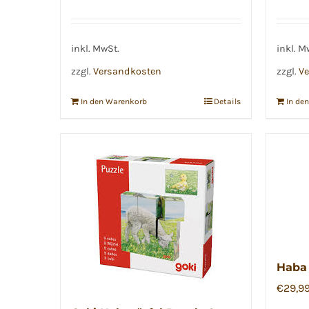
inkl. MwSt.
inkl. M
zzgl.
Versandkosten
zzgl.
Ve
In den Warenkorb
Details
In de
Haba 
€
29,9