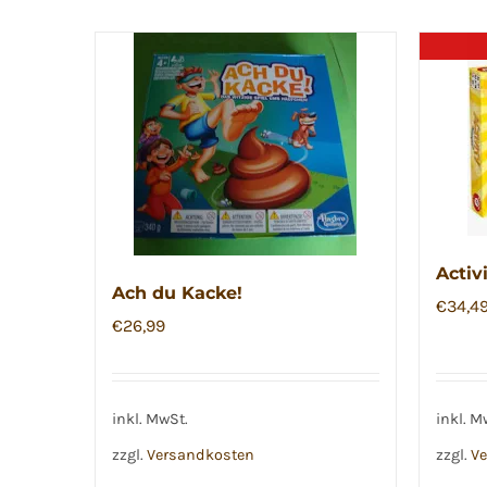
Activ
Ach du Kacke!
€
34,4
€
26,99
inkl. MwSt.
inkl. M
zzgl.
Versandkosten
zzgl.
Ve