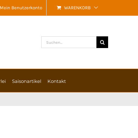
Mein Benutzerkonto
WARENKORB
Suche
nach:
lei
Saisonartikel
Kontakt