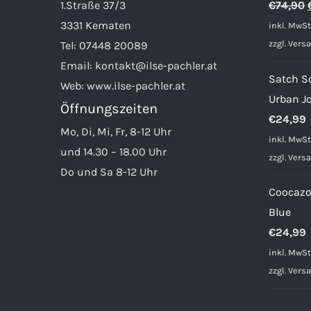
1.Straße 37/3
€
74,90
3331 Kematen
inkl. MwSt
zzgl.
Vers
Tel:
07448 20089
Email:
kontakt@ilse-pachler.at
Satch S
Web:
www.ilse-pachler.at
Urban J
Öffnungszeiten
€
24,99
Mo, Di, Mi, Fr, 8-12 Uhr
inkl. MwSt
und 14.30 – 18.00 Uhr
zzgl.
Vers
Do und Sa 8-12 Uhr
Coocazo
Blue
€
24,99
inkl. MwSt
zzgl.
Vers