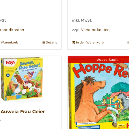
wSt.
inkl. MwSt.
rsandkosten
zzgl.
Versandkosten
n Warenkorb
Details
In den Warenkorb
Ausverkauft
Auweia Frau Geier
9