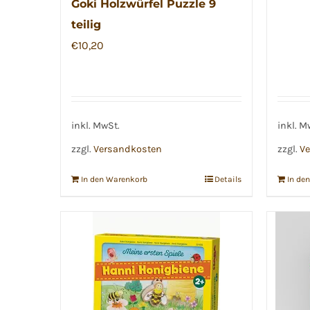
Goki Holzwürfel Puzzle 9
teilig
€
10,20
inkl. MwSt.
inkl. M
zzgl.
Versandkosten
zzgl.
Ve
In den Warenkorb
Details
In de