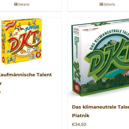
Details
Details
aufmännische Talent
r
9
Das klimaneutrale Tale
Piatnik
€
34,50