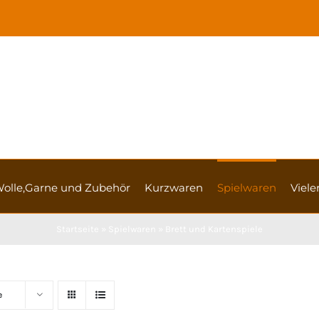
olle,Garne und Zubehör
Kurzwaren
Spielwaren
Vieler
Startseite
»
Spielwaren
»
Brett und Kartenspiele
e