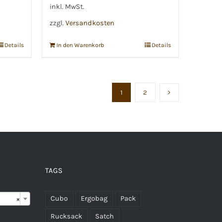
inkl. MwSt.
zzgl.
Versandkosten
Details
In den Warenkorb
Details
1
2
TAGS

Cubo
Ergobag
Pack
×
Rucksack
Satch