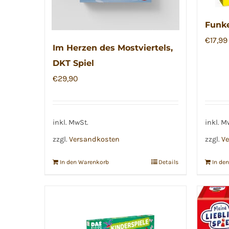
Funke
€
17,99
Im Herzen des Mostviertels,
DKT Spiel
€
29,90
inkl. MwSt.
inkl. M
zzgl.
Versandkosten
zzgl.
Ve
In den Warenkorb
Details
In de