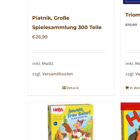
Triom
Piatnik, Große
€
15,99
Spielesammlung 300 Teile
€
26,99
inkl. MwSt.
inkl. M
zzgl.
Versandkosten
zzgl.
Ve
Details
In de