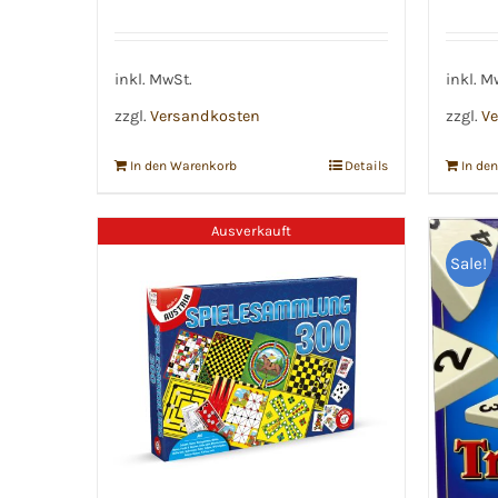
inkl. MwSt.
inkl. M
zzgl.
Versandkosten
zzgl.
Ve
In den Warenkorb
Details
In de
Ausverkauft
Sale!