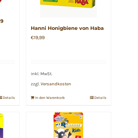
 9
Hanni Honigbiene von Haba
€
19,99
inkl. MwSt.
zzgl.
Versandkosten
Details
In den Warenkorb
Details