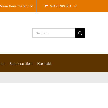
Mein Benutzerkonto
WARENKORB
Suche
nach:
lei
Saisonartikel
Kontakt