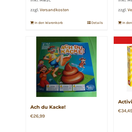
inkl. MwSt.
inkl. M
zzgl.
Versandkosten
zzgl.
Ve
In den Warenkorb
Details
In de
Activ
Ach du Kacke!
€
34,4
€
26,99