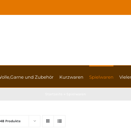
olle,Garne und Zubehör
Kurzwaren
Spielwaren
Vieler
Startseite
»
Spielwaren
48 Produkte