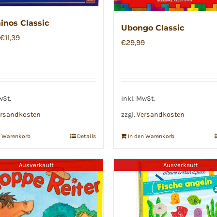
inos Classic
Ubongo Classic
Ursprünglicher
Aktueller
€
11,39
€
29,99
Preis
Preis
war:
ist:
€15,99
€11,39.
wSt.
inkl. MwSt.
rsandkosten
zzgl.
Versandkosten
n Warenkorb
Details
In den Warenkorb
Ausverkauft
Ausverkauft