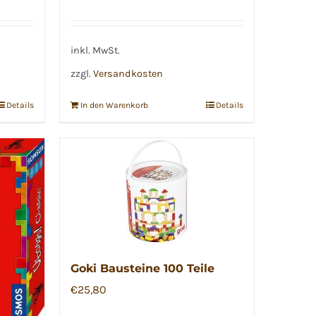
inkl. MwSt.
zzgl.
Versandkosten
Details
In den Warenkorb
Details
Goki Bausteine 100 Teile
€
25,80