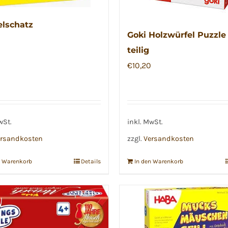
lschatz
Goki Holzwürfel Puzzle
teilig
€
10,20
wSt.
inkl. MwSt.
rsandkosten
zzgl.
Versandkosten
n Warenkorb
Details
In den Warenkorb