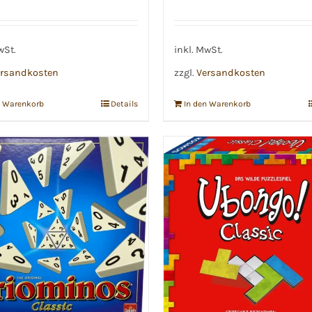
wSt.
inkl. MwSt.
rsandkosten
zzgl.
Versandkosten
n Warenkorb
Details
In den Warenkorb