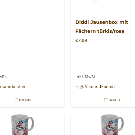
Diddl Jausenbox mit
Fächern türkis/rosa
€
7,99
wSt.
inkl. MwSt.
rsandkosten
zzgl.
Versandkosten
Details
Details