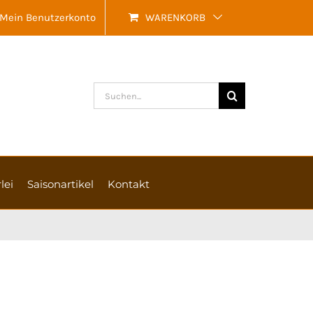
Mein Benutzerkonto
WARENKORB
Suche
nach:
lei
Saisonartikel
Kontakt