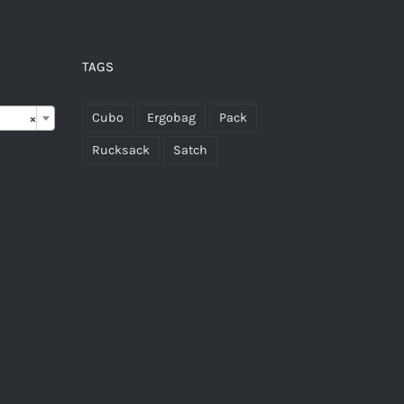
TAGS

Cubo
Ergobag
Pack
×
Rucksack
Satch