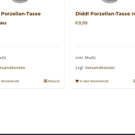
 Porzellan-Tasse
Diddl Porzellan-Tasse r
lau
€
9,99
wSt.
inkl. MwSt.
rsandkosten
zzgl.
Versandkosten
n Warenkorb
Details
In den Warenkorb