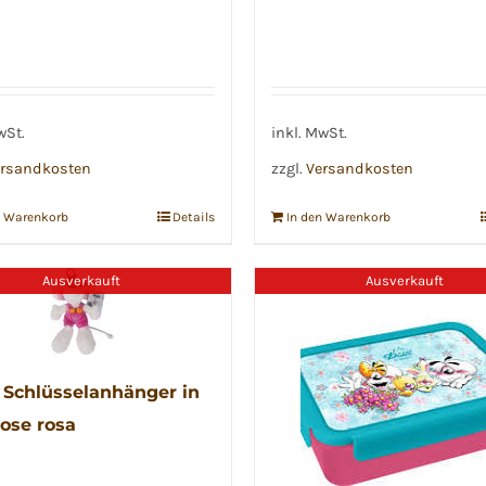
wSt.
inkl. MwSt.
rsandkosten
zzgl.
Versandkosten
n Warenkorb
Details
In den Warenkorb
Ausverkauft
Ausverkauft
 Schlüsselanhänger in
ose rosa