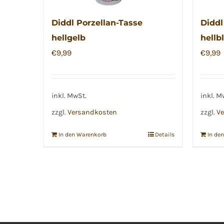
Diddl Porzellan-Tasse
Diddl
hellgelb
hellb
€
9,99
€
9,99
inkl. MwSt.
inkl. M
zzgl.
Versandkosten
zzgl.
Ve
In den Warenkorb
Details
In de