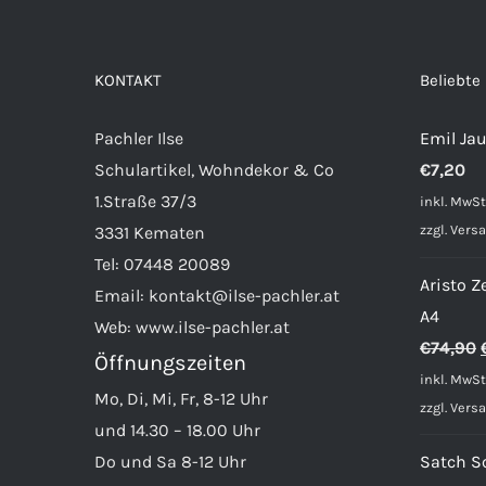
KONTAKT
Beliebte
Pachler Ilse
Emil Ja
Schulartikel, Wohndekor & Co
€
7,20
1.Straße 37/3
inkl. MwSt
zzgl.
Vers
3331 Kematen
Tel:
07448 20089
Aristo Z
Email:
kontakt@ilse-pachler.at
A4
Web:
www.ilse-pachler.at
€
74,90
Öffnungszeiten
inkl. MwSt
Mo, Di, Mi, Fr, 8-12 Uhr
zzgl.
Vers
und 14.30 – 18.00 Uhr
Do und Sa 8-12 Uhr
Satch S