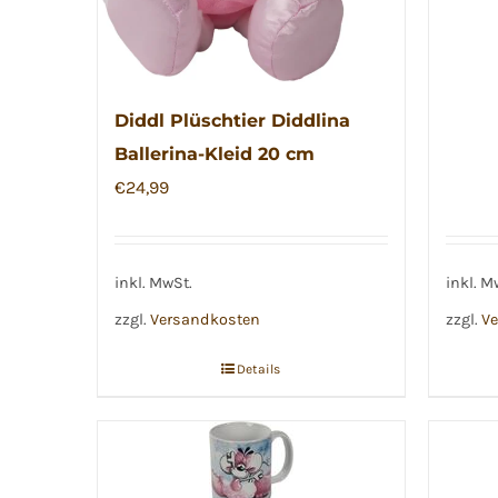
Diddl Plüschtier Diddlina
Ballerina-Kleid 20 cm
€
24,99
inkl. MwSt.
inkl. M
zzgl.
Versandkosten
zzgl.
Ve
Details