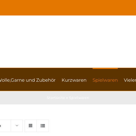
olle,Garne und Zubehör
Kurzwaren
Spielwaren
Vieler
Startseite
»
Spielwaren
e