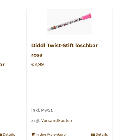
Diddl Twist-Stift löschbar
rosa
€
2,99
ar
inkl. MwSt.
zzgl.
Versandkosten
Details
In den Warenkorb
Details