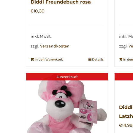
Diddl Freundebuch rosa
€
10,30
inkl. MwSt.
inkl. M
zzgl.
Versandkosten
zzgl.
Ve
In den Warenkorb
Details
In de
Ausverkauft
Diddl
Latzh
€
14,99