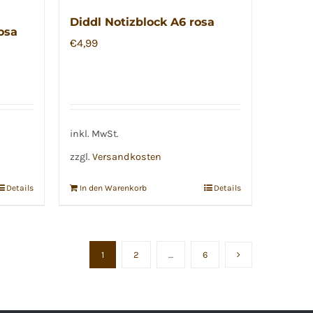
Diddl Notizblock A6 rosa
osa
€
4,99
inkl. MwSt.
zzgl.
Versandkosten
Details
In den Warenkorb
Details
1
2
…
6