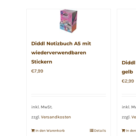
Diddl Notizbuch A5 mit
wiederverwendbaren
Stickern
Diddl
€
7,99
gelb
€
2,99
inkl. MwSt.
inkl. M
zzgl.
Versandkosten
zzgl.
Ve
In den Warenkorb
Details
In de