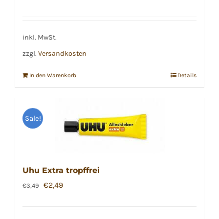
inkl. MwSt.
zzgl.
Versandkosten
In den Warenkorb
Details
Sale!
Uhu Extra tropffrei
Ursprünglicher
Aktueller
€
2,49
€
3,49
Preis
Preis
war:
ist: