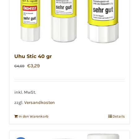
Uhu Stic 40 gr
Ursprünglicher
Aktueller
€
3,29
€
4,69
Preis
Preis
war:
ist:
€4,69
€3,29.
inkl. MwSt.
zzgl.
Versandkosten
In den Warenkorb
Details