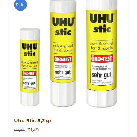
Sale!
Uhu Stic 8,2 gr
Ursprünglicher
Aktueller
€
1,49
€
2,39