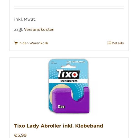
Preis
Preis
war:
ist:
€2,39
€1,49.
inkl. MwSt.
zzgl.
Versandkosten
In den Warenkorb
Details
Tixo Lady Abroller inkl. Klebeband
€
5,99