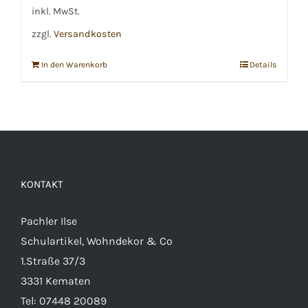
€3,49
€2,49.
inkl. MwSt.
zzgl.
Versandkosten
In den Warenkorb
Details
KONTAKT
Pachler Ilse
Schulartikel, Wohndekor & Co
1.Straße 37/3
3331 Kematen
Tel:
07448 20089