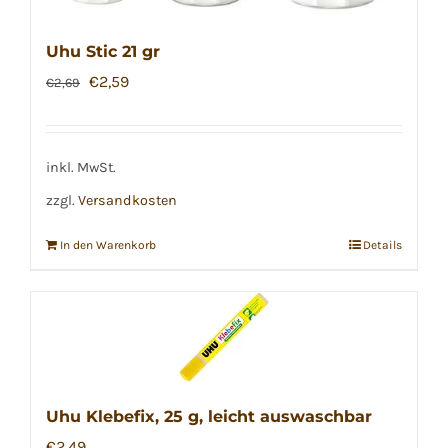
Uhu Stic 21 gr
Ursprünglicher
Aktueller
€
2,59
€
2,69
Preis
Preis
war:
ist:
€2,69
€2,59.
inkl. MwSt.
zzgl.
Versandkosten
In den Warenkorb
Details
Uhu Klebefix, 25 g, leicht auswaschbar
€
2,49