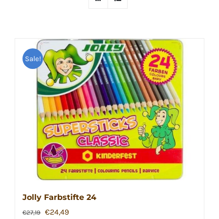
Sale!
Jolly Farbstifte 24
Ursprünglicher
Aktueller
€
24,49
€
27,19