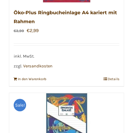
auf
der
Öko-Plus Ringbucheinlage A4 kariert mit
Produktseite
Rahmen
gewählt
Ursprünglicher
Aktueller
€
2,99
€
3,99
werden
Preis
Preis
war:
ist:
€3,99
€2,99.
inkl. MwSt.
zzgl.
Versandkosten
In den Warenkorb
Details
Sale!