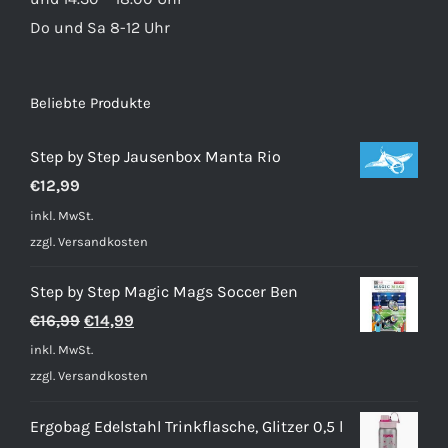
Do und Sa 8-12 Uhr
Beliebte Produkte
Step by Step Jausenbox Manta Rio
€
12,99
inkl. MwSt.
zzgl.
Versandkosten
Step by Step Magic Mags Soccer Ben
Ursprünglicher
Aktueller
€
16,99
€
14,99
Preis
Preis
inkl. MwSt.
war:
ist:
zzgl.
Versandkosten
€16,99
€14,99.
Ergobag Edelstahl Trinkflasche, Glitzer 0,5 l