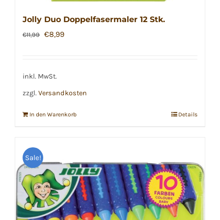
Jolly Duo Doppelfasermaler 12 Stk.
Ursprünglicher
Aktueller
€
8,99
€
11,99
Preis
Preis
war:
ist:
€11,99
€8,99.
inkl. MwSt.
zzgl.
Versandkosten
In den Warenkorb
Details
Sale!