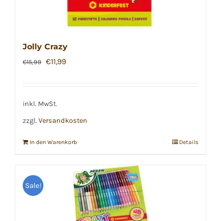
Jolly Crazy
Ursprünglicher
Aktueller
€
11,99
€
15,99
Preis
Preis
war:
ist:
€15,99
€11,99.
inkl. MwSt.
zzgl.
Versandkosten
In den Warenkorb
Details
Sale!