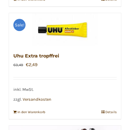
Sale!
Uhu Extra tropffrei
Ursprünglicher
Aktueller
€
2,49
€
3,49
Preis
Preis
war:
ist:
€3,49
€2,49.
inkl. MwSt.
zzgl.
Versandkosten
In den Warenkorb
Details