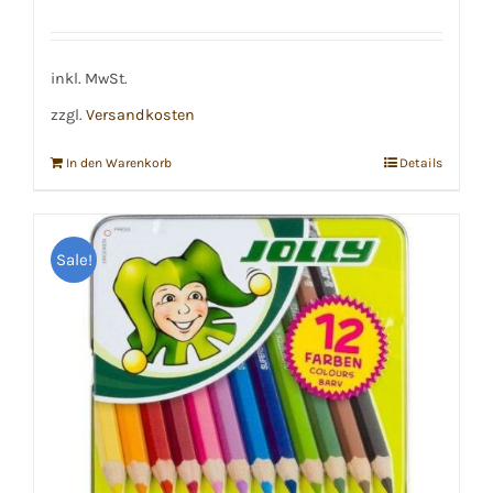
Preis
Preis
war:
ist:
€27,19
€24,49.
inkl. MwSt.
zzgl.
Versandkosten
In den Warenkorb
Details
Sale!