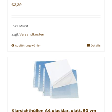
€
3,39
inkl. MwSt.
zzgl.
Versandkosten
Ausführung wählen
Details
Dieses
Produkt
weist
mehrere
Varianten
auf.
Die
Optionen
können
Klarsichthüllen A4 glasklar, glatt, 50 ym
auf