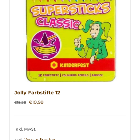
Jolly Farbstifte 12
Ursprünglicher
Aktueller
€
10,99
€
15,29
Preis
Preis
war:
ist:
€15,29
€10,99.
inkl. MwSt.
zzgl.
Versandkosten