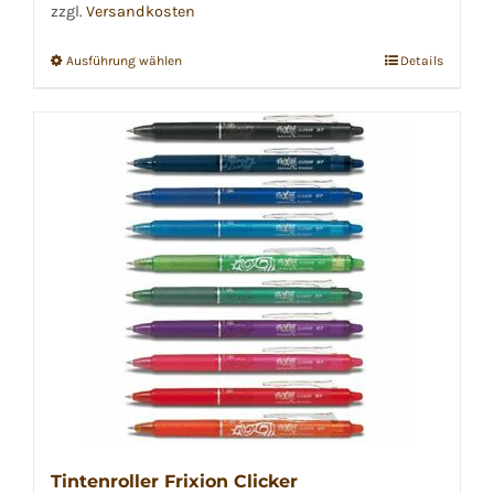
zzgl.
Versandkosten
Ausführung wählen
Details
Dieses
Produkt
weist
mehrere
Varianten
auf.
Die
Optionen
können
auf
der
Produktseite
gewählt
Tintenroller Frixion Clicker
werden