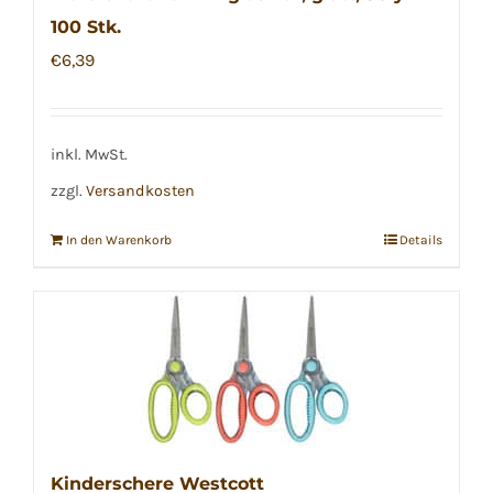
100 Stk.
der
€
6,39
Produktseite
gewählt
werden
inkl. MwSt.
zzgl.
Versandkosten
In den Warenkorb
Details
Kinderschere Westcott