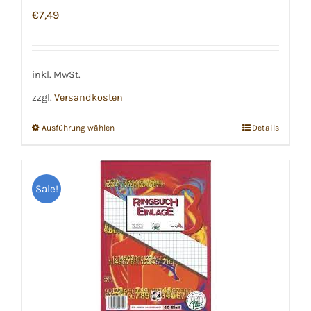
€
7,49
inkl. MwSt.
zzgl.
Versandkosten
Ausführung wählen
Details
Dieses
Produkt
weist
Sale!
mehrere
Varianten
auf.
Die
Optionen
können