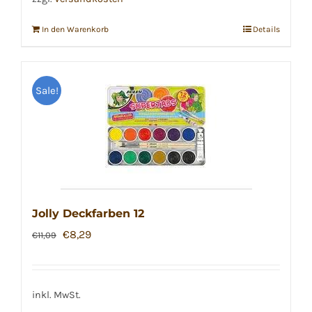
In den Warenkorb
Details
Sale!
Jolly Deckfarben 12
Ursprünglicher
Aktueller
€
8,29
€
11,09
Preis
Preis
war:
ist:
€11,09
€8,29.
inkl. MwSt.