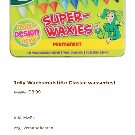
Jolly Wachsmalstifte Classic wasserfest
Ursprünglicher
Aktueller
€
8,99
€
12,09
Preis
Preis
war:
ist:
€12,09
€8,99.
inkl. MwSt.
zzgl.
Versandkosten