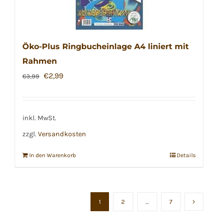
Öko-Plus Ringbucheinlage A4 liniert mit
Rahmen
Ursprünglicher
Aktueller
€
2,99
€
3,99
Preis
Preis
war:
ist:
€3,99
€2,99.
inkl. MwSt.
zzgl.
Versandkosten
In den Warenkorb
Details
1
2
…
7