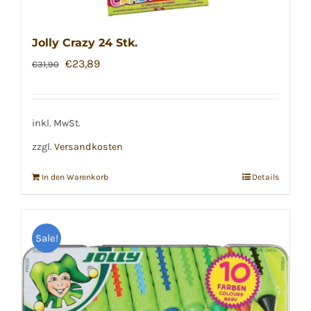
Jolly Crazy 24 Stk.
Ursprünglicher
Aktueller
€
23,89
€
31,90
Preis
Preis
war:
ist:
€31,90
€23,89.
inkl. MwSt.
zzgl.
Versandkosten
In den Warenkorb
Details
Sale!