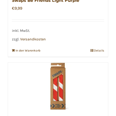
Swaps Be Friends Light Purple
€
9,99
inkl. MwSt.
zzgl.
Versandkosten
In den Warenkorb
Details