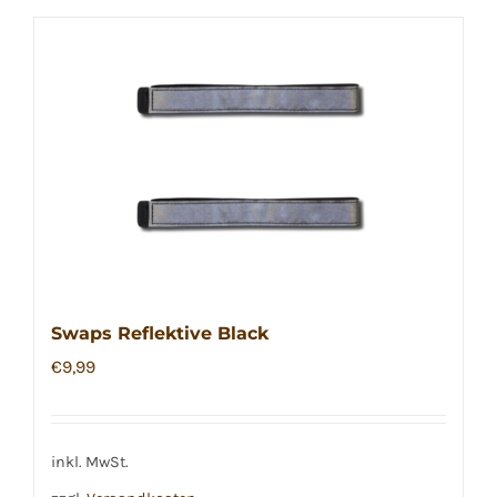
Swaps Reflektive Black
€
9,99
inkl. MwSt.