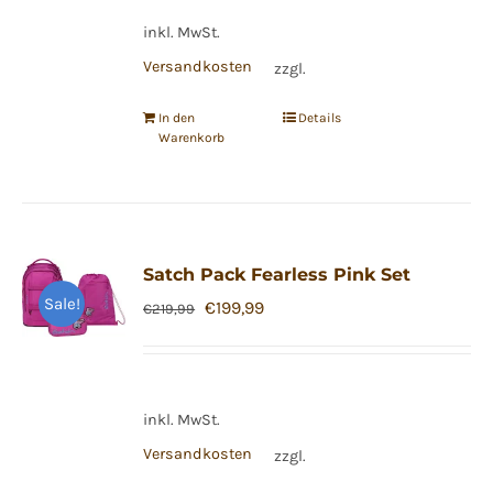
€139,99
€135,00.
inkl. MwSt.
Versandkosten
zzgl.
In den
Details
Warenkorb
Satch Pack Fearless Pink Set
Sale!
Ursprünglicher
Aktueller
€
199,99
€
219,99
Preis
Preis
war:
ist:
€219,99
€199,99.
inkl. MwSt.
Versandkosten
zzgl.