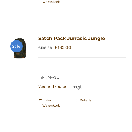
Warenkorb
Satch Pack Jurrasic Jungle
Sale!
Ursprünglicher
Aktueller
€
135,00
€
139,99
Preis
Preis
war:
ist:
€139,99
€135,00.
inkl. MwSt.
Versandkosten
zzgl.
In den
Details
Warenkorb