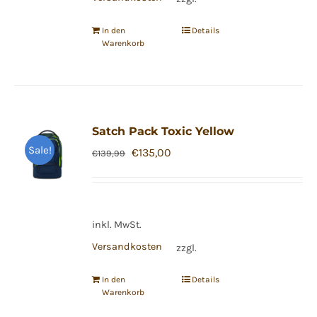
In den
Details
Warenkorb
Satch Pack Toxic Yellow
Sale!
Ursprünglicher
Aktueller
€
135,00
€
139,99
Preis
Preis
war:
ist:
€139,99
€135,00.
inkl. MwSt.
Versandkosten
zzgl.
In den
Details
Warenkorb