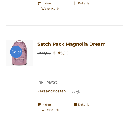
In den
Details
Warenkorb
Satch Pack Magnolia Dream
Sale!
Ursprünglicher
Aktueller
€
145,00
€
149,99
Preis
Preis
war:
ist:
€149,99
€145,00.
inkl. MwSt.
Versandkosten
zzgl.
In den
Details
Warenkorb