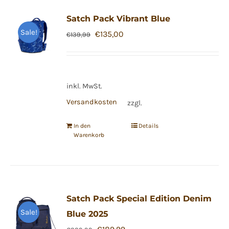
Satch Pack Vibrant Blue
Sale!
Ursprünglicher
Aktueller
€
135,00
€
139,99
Preis
Preis
war:
ist:
€139,99
€135,00.
inkl. MwSt.
Versandkosten
zzgl.
In den
Details
Warenkorb
Satch Pack Special Edition Denim
Sale!
Blue 2025
Ursprünglicher
Aktueller