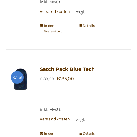
inkl. MwSt.
Versandkosten
zzgl.
In den
Details
Warenkorb
Satch Pack Blue Tech
Sale!
Ursprünglicher
Aktueller
€
135,00
€
139,99
Preis
Preis
war:
ist:
€139,99
€135,00.
inkl. MwSt.
Versandkosten
zzgl.
In den
Details