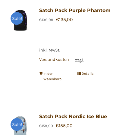
Satch Pack Purple Phantom
Sale!
Ursprünglicher
Aktueller
€
135,00
€
139,99
Preis
Preis
war:
ist:
€139,99
€135,00.
inkl. MwSt.
Versandkosten
zzgl.
In den
Details
Warenkorb
Satch Pack Nordic Ice Blue
Sale!
Ursprünglicher
Aktueller
€
155,00
€
159,99
Preis
Preis