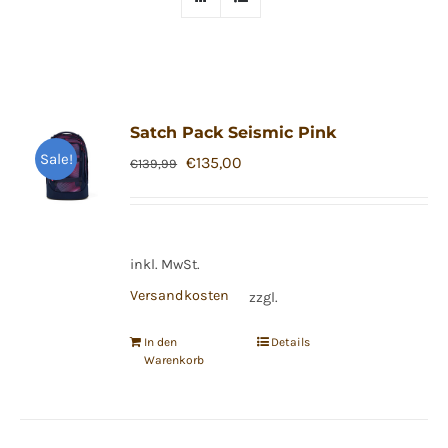
Satch Pack Seismic Pink
Sale!
Ursprünglicher
Aktueller
€
135,00
€
139,99
Preis
Preis
war:
ist:
€139,99
€135,00.
inkl. MwSt.
Versandkosten
zzgl.
In den
Details
Warenkorb