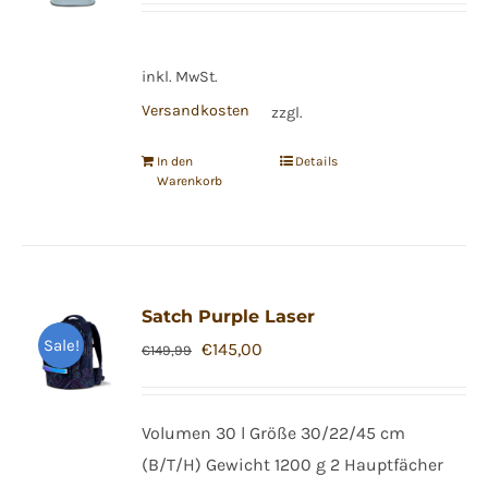
war:
ist:
€159,99
€155,00.
inkl. MwSt.
Versandkosten
zzgl.
In den
Details
Warenkorb
Satch Purple Laser
Sale!
Ursprünglicher
Aktueller
€
145,00
€
149,99
Preis
Preis
war:
ist:
Volumen 30 l Größe 30/22/45 cm
€149,99
€145,00.
(B/T/H) Gewicht 1200 g 2 Hauptfächer