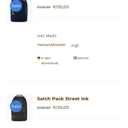
Sale!
Ursprünglicher
Aktueller
€
135,00
€
139,99
Preis
Preis
war:
ist:
€139,99
€135,00.
inkl. MwSt.
Versandkosten
zzgl.
In den
Details
Warenkorb
Satch Pack Street Ink
Sale!
Ursprünglicher
Aktueller
€
135,00
€
139,99
Preis
Preis
war:
ist: