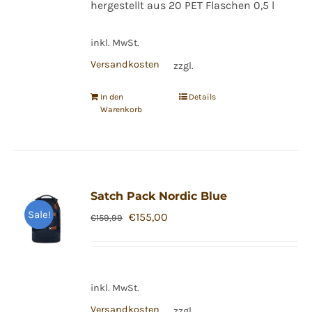
hergestellt aus 20 PET Flaschen 0,5 l
inkl. MwSt.
Versandkosten
zzgl.
In den
Details
Warenkorb
Satch Pack Nordic Blue
Sale!
Ursprünglicher
Aktueller
€
155,00
€
159,99
Preis
Preis
war:
ist:
€159,99
€155,00.
inkl. MwSt.
Versandkosten
zzgl.