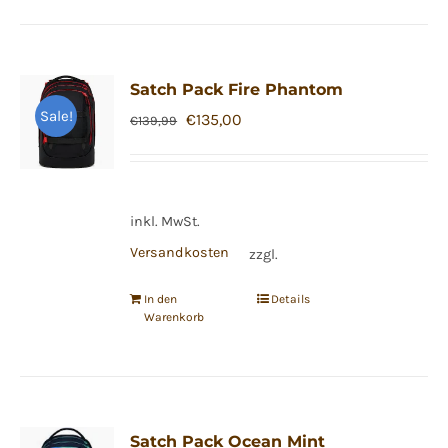
Satch Pack Fire Phantom
Sale!
Ursprünglicher
Aktueller
€
135,00
€
139,99
Preis
Preis
war:
ist:
€139,99
€135,00.
inkl. MwSt.
Versandkosten
zzgl.
In den
Details
Warenkorb
Satch Pack Ocean Mint