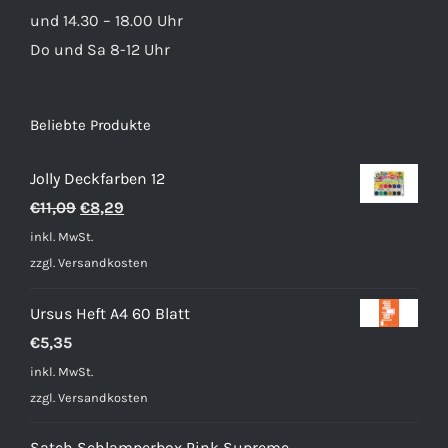
und 14.30 – 18.00 Uhr
Do und Sa 8-12 Uhr
Beliebte Produkte
Jolly Deckfarben 12
Ursprünglicher
Aktueller
€
11,09
€
8,29
Preis
Preis
inkl. MwSt.
war:
ist:
zzgl.
Versandkosten
€11,09
€8,29.
Ursus Heft A4 60 Blatt
€
5,35
inkl. MwSt.
zzgl.
Versandkosten
Satch Schlamperbox Pink Supreme