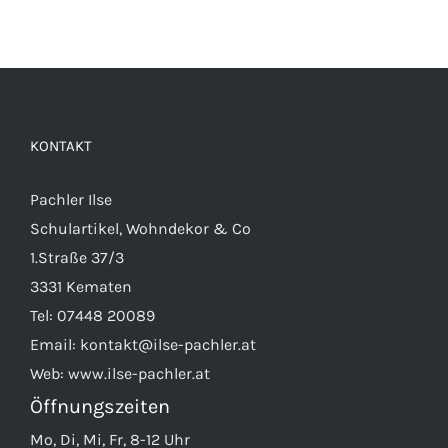
Produkt
weist
mehrere
Varianten
auf.
KONTAKT
Die
Optionen
Pachler Ilse
können
Schulartikel, Wohndekor & Co
auf
1.Straße 37/3
der
3331 Kematen
Produktseite
Tel:
07448 20089
gewählt
Email:
kontakt@ilse-pachler.at
werden
Web:
www.ilse-pachler.at
Öffnungszeiten
Mo, Di, Mi, Fr, 8-12 Uhr