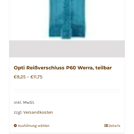
werden
Opti Reißverschluss P60 Werra, teilbar
€
9,25
–
€
11,75
inkl. MwSt.
zzgl.
Versandkosten
Ausführung wählen
Details
Dieses