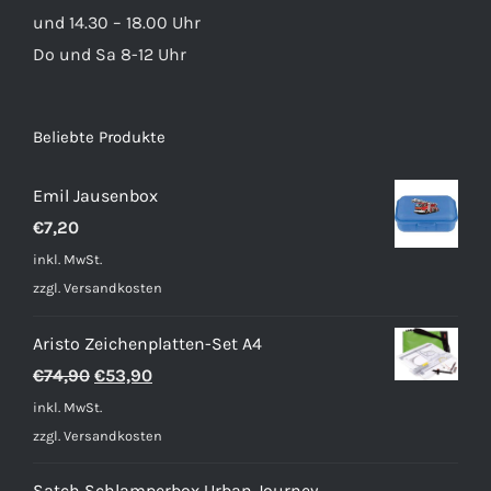
und 14.30 – 18.00 Uhr
Do und Sa 8-12 Uhr
Beliebte Produkte
Emil Jausenbox
€
7,20
inkl. MwSt.
zzgl.
Versandkosten
Aristo Zeichenplatten-Set A4
Ursprünglicher
Aktueller
€
74,90
€
53,90
Preis
Preis
inkl. MwSt.
war:
ist:
zzgl.
Versandkosten
€74,90
€53,90.
Satch Schlamperbox Urban Journey