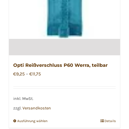
werden
Opti Reißverschluss P60 Werra, teilbar
€
9,25
–
€
11,75
inkl. MwSt.
zzgl.
Versandkosten
Ausführung wählen
Details
Dieses