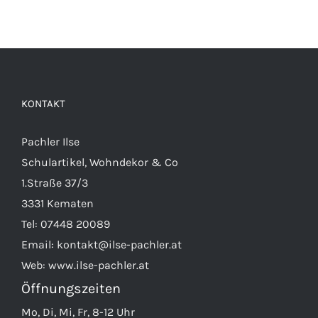
Produkt
weist
mehrere
Varianten
auf.
KONTAKT
Die
Optionen
Pachler Ilse
können
Schulartikel, Wohndekor & Co
auf
1.Straße 37/3
der
3331 Kematen
Produktseite
Tel:
07448 20089
gewählt
Email:
kontakt@ilse-pachler.at
werden
Web:
www.ilse-pachler.at
Öffnungszeiten
Mo, Di, Mi, Fr, 8-12 Uhr