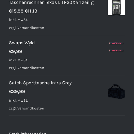
Taschenrechner Texas I. TI-30Xa 1 zeilig
Ursprünglicher
Aktueller
€
15,99
€
11,19
Preis
Preis
inkl. MwSt.
war:
ist:
zzgl.
Versandkosten
€15,99
€11,19.
Swaps Wyld
€
9,99
inkl. MwSt.
zzgl.
Versandkosten
Satch Sporttasche Infra Grey
€
39,99
inkl. MwSt.
zzgl.
Versandkosten
Produktkategorien