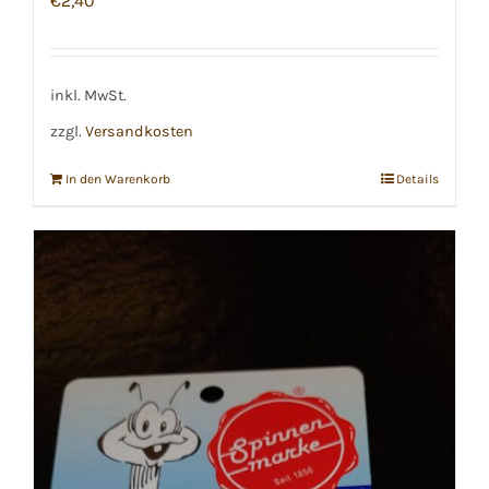
€
2,40
inkl. MwSt.
zzgl.
Versandkosten
In den Warenkorb
Details