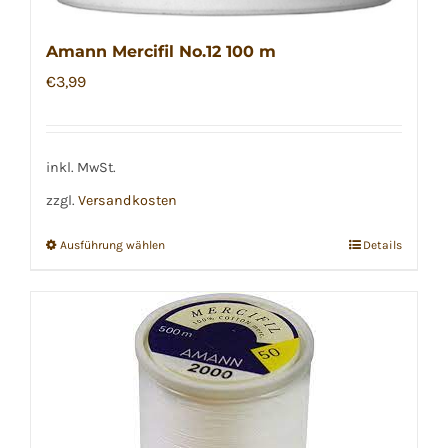
Amann Mercifil No.12 100 m
€
3,99
inkl. MwSt.
zzgl.
Versandkosten
Ausführung wählen
Details
Dieses
Produkt
weist
mehrere
Varianten
auf.
Die