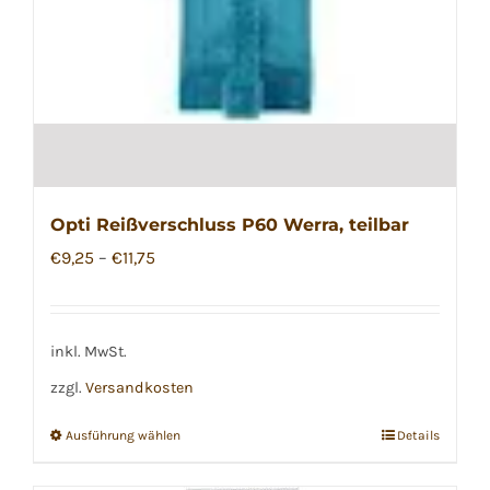
werden
Opti Reißverschluss P60 Werra, teilbar
€
9,25
–
€
11,75
inkl. MwSt.
zzgl.
Versandkosten
Ausführung wählen
Details
Dieses
Produkt