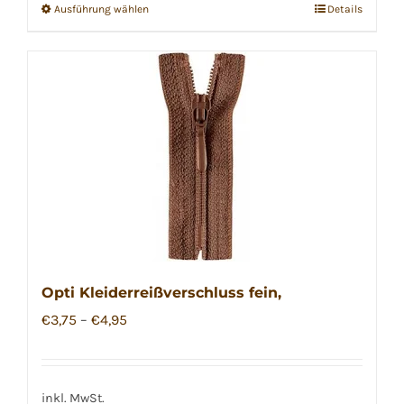
Ausführung wählen
Details
Dieses
Produkt
weist
mehrere
Varianten
auf.
Die
Optionen
können
auf
der
Opti Kleiderreißverschluss fein,
Produktseite
€
3,75
–
€
4,95
gewählt
werden
inkl. MwSt.