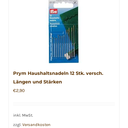
weist
mehrere
Varianten
auf.
Die
Optionen
können
auf
der
Prym Haushaltsnadeln 12 Stk. versch.
Produktseite
Längen und Stärken
gewählt
€
2,90
werden
inkl. MwSt.
zzgl.
Versandkosten